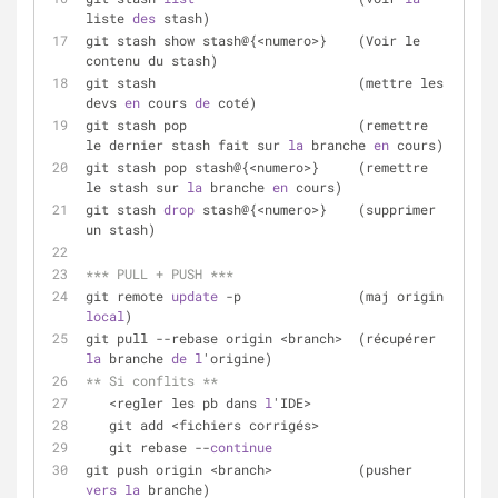
liste 
des
 stash)
git stash show stash@{<numero>}    (Voir le 
contenu du stash)
git stash                          (mettre les 
devs 
en
 cours 
de
 coté)
git stash pop                      (remettre 
le dernier stash fait sur 
la
 branche 
en
 cours)
git stash pop stash@{<numero>}     (remettre 
le stash sur 
la
 branche 
en
 cours)
git stash 
drop
 stash@{<numero>}    (supprimer 
un stash)
*** PULL + PUSH ***
git remote 
update
 -p               (maj origin 
local
)
git pull --rebase origin <branch>  (récupérer 
la
 branche 
de
l
'origine)
** Si conflits **
   <regler les pb dans 
l
'IDE>
   git add <fichiers corrigés>
   git rebase --
continue
git push origin <branch>           (pusher 
vers
la
 branche)