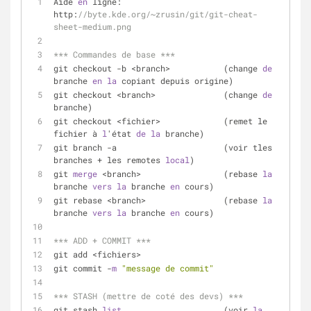
Aide 
en
 ligne: 
http:
//byte.kde.org/~zrusin/git/git-cheat-
sheet-medium.png
*** Commandes de base ***
git checkout -b <branch>           (change 
de
branche 
en
la
 copiant depuis origine)
git checkout <branch>              (change 
de
branche)
git checkout <fichier>             (remet le 
fichier à 
l
'état 
de
la
 branche)
git branch -a                      (voir tles 
branches + les remotes 
local
)
git 
merge
 <branch>                 (rebase 
la
branche 
vers
la
 branche 
en
 cours)
git rebase <branch>                (rebase 
la
branche 
vers
la
 branche 
en
 cours)
*** ADD + COMMIT ***
git add <fichiers>
git commit -
m
"message de commit"
*** STASH (mettre de coté des devs) ***
git stash 
list
                     (voir 
la