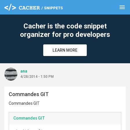
menu
clear
Cacher is the code snippet
organizer for pro developers
LEARN MORE
ana
4/28/2014 - 1:50 PM
Commandes GIT
Commandes GIT
Commandes GIT