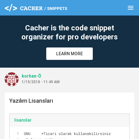
menu
clear
Cacher is the code snippet
organizer for pro developers
LEARN MORE
korhan-Ö
1/15/2018 - 11:49 AM
Yazılım Lisansları
lisanslar
GNU	
*
Ticari olarak kullanabilirsiniz