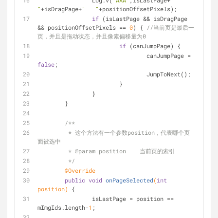
                Log.v(
"AAA"
,isLastPage+
"   
"
+isDragPage+
"   "
+positionOffsetPixels);
if
 (isLastPage && isDragPage 
&& positionOffsetPixels == 
0
) { 
//当前页是最后一
页，并且是拖动状态，并且像素偏移量为0
if
 (canJumpPage) {
                                canJumpPage = 
false
;
                                JumpToNext();
                        }
                }
        }
/**
         * 这个方法有一个参数position，代表哪个页
面被选中
         * 
@param
 position    当前页的索引
         */
@Override
public
void
onPageSelected
(
int
position)
{
                isLastPage = position == 
mImgIds.length-
1
;