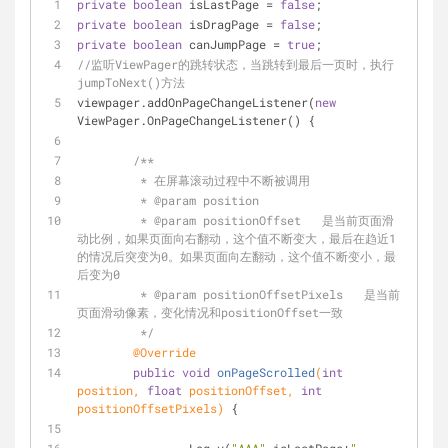
private
boolean
 isLastPage = 
false
;
private
boolean
 isDragPage = 
false
;
private
boolean
 canJumpPage = 
true
;
//监听ViewPager的跳转状态，当跳转到最后一页时，执行
jumpToNext()方法
viewpager.addOnPageChangeListener(
new
ViewPager.OnPageChangeListener() {
/**
         * 在屏幕滚动过程中不断被调用
         * 
@param
 position
         * 
@param
 positionOffset   是当前页面滑
动比例，如果页面向右翻动，这个值不断变大，最后在趋近1
的情况后突变为0。如果页面向左翻动，这个值不断变小，最
后变为0
         * 
@param
 positionOffsetPixels   是当前
页面滑动像素，变化情况和positionOffset一致
         */
@Override
public
void
onPageScrolled
(
int
position, 
float
 positionOffset, 
int
positionOffsetPixels)
{