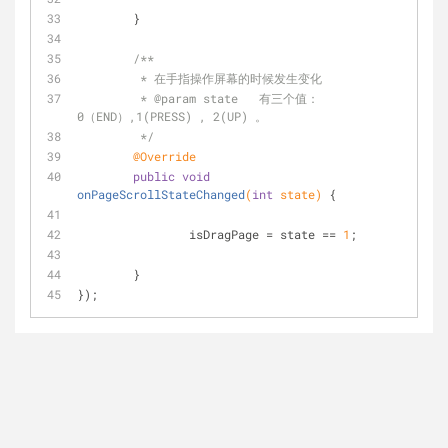
        }
/**
         * 在手指操作屏幕的时候发生变化
         * 
@param
 state   有三个值：
0（END）,1(PRESS) , 2(UP) 。
         */
@Override
public
void
onPageScrollStateChanged
(
int
 state)
{
                isDragPage = state == 
1
;
        }
});