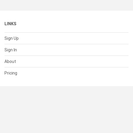
LINKS
Sign Up
Sign In
About
Pricing
SUPPORT
Help Center
Contact Us
Status