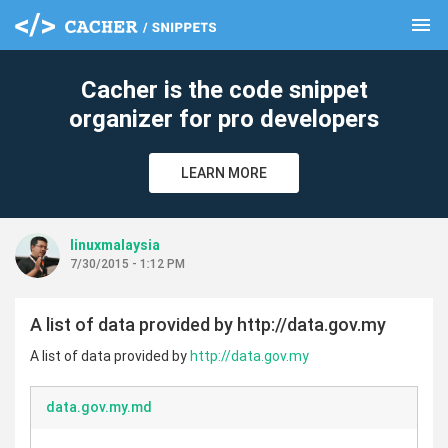
menu
clear
Cacher is the code snippet
organizer for pro developers
LEARN MORE
linuxmalaysia
7/30/2015 - 1:12 PM
A list of data provided by http://data.gov.my
A list of data provided by
http://data.gov.my
data.gov.my.md