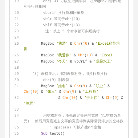
'chr(13) 可以生成回车符，在MsgBox中的作用
和换行符相同
'vbcrlf 换行符和回车符
'vbCr 等同于chr(10)
'vblf 等同于chr(13)
' 注：以上 5 个命令都可实现换行
        MsgBox 
"我爱"
 & 
Chr
(
10
) & 
"Excel精英培
训"
        MsgBox 
"我爱你"
 & 
Chr
(
13
) & 
"Excel"
        MsgBox 
"今天"
 & vbCrLf & 
"我是水王"
'3) 表格显示：用制表符对齐，用换行符换行
'chr(9) 制表符，
        MsgBox 
"姓名"
 & 
Chr
(
9
) & 
"职业"
 & 
Chr
(
10
) & 
"张三"
 & 
Chr
(
9
) & 
"工程师"
 _
                & 
Chr
(
10
) & 
"于上伟"
 & 
Chr
(
9
) & 
"教师"
'用空格对齐：预先设定每列的宽度（以空格为单
元），然后用宽度减去文字的宽度得到实际需要添加的空格数
' space(n) 可以产生n个空格
Sub
 test6()