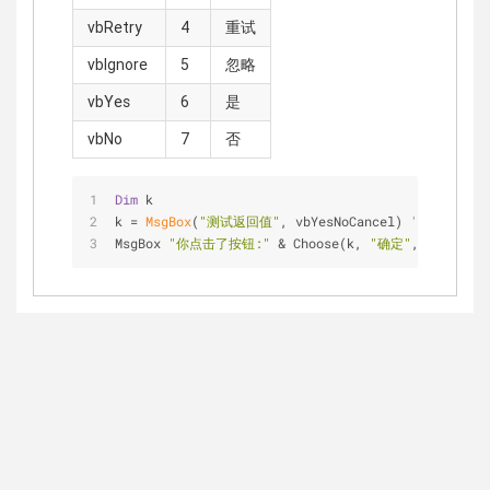
vbRetry
4
重试
vbIgnore
5
忽略
vbYes
6
是
vbNo
7
否
Dim
 k
k = 
MsgBox
(
"测试返回值"
, vbYesNoCancel) 
' 根据点选
MsgBox 
"你点击了按钮:"
 & Choose(k, 
"确定"
, 
"取消"
, 