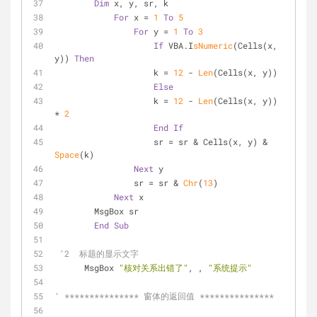
Dim
 x, y, sr, k
For
 x = 
1
To
5
For
 y = 
1
To
3
If
 VBA.I
sNumeric
(Cells(x, 
y)) 
Then
                    k = 
12
 - 
Len
(Cells(x, y))
Else
                    k = 
12
 - 
Len
(Cells(x, y)) 
* 
2
End
If
                    sr = sr & Cells(x, y) & 
Space
(k)
Next
 y
                sr = sr & 
Chr
(
13
)
Next
 x
        MsgBox sr
End
Sub
'2  标题的显示文字
      MsgBox 
"核对关系出错了"
, , 
"系统提示"
' *************** 窗体的返回值 ***************