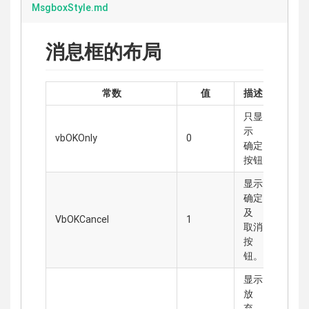
MsgboxStyle.md
消息框的布局
常数
值
描述
只显
示
vbOKOnly
0
确定
按钮
显示
确定
及
VbOKCancel
1
取消
按
钮。
显示
放
弃、