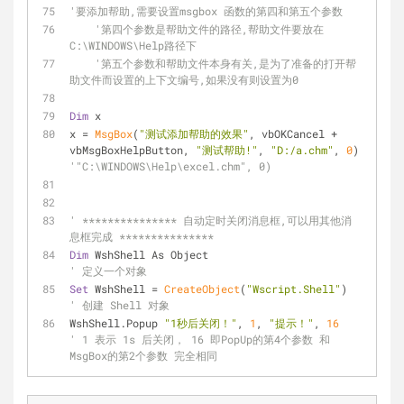
'要添加帮助,需要设置msgbox 函数的第四和第五个参数
'第四个参数是帮助文件的路径,帮助文件要放在
C:\WINDOWS\Help路径下
'第五个参数和帮助文件本身有关,是为了准备的打开帮
助文件而设置的上下文编号,如果没有则设置为0
Dim
 x
x = 
MsgBox
(
"测试添加帮助的效果"
, vbOKCancel + 
vbMsgBoxHelpButton, 
"测试帮助!"
, 
"D:/a.chm"
, 
0
) 
'"C:\WINDOWS\Help\excel.chm", 0) 
' *************** 自动定时关闭消息框,可以用其他消
息框完成 ***************
Dim
 WshShell As Object                              
' 定义一个对象
Set
 WshShell = 
CreateObject
(
"Wscript.Shell"
)        
' 创建 Shell 对象
WshShell.Popup 
"1秒后关闭！"
, 
1
, 
"提示！"
, 
16
' 1 表示 1s 后关闭， 16 即PopUp的第4个参数 和 
MsgBox的第2个参数 完全相同