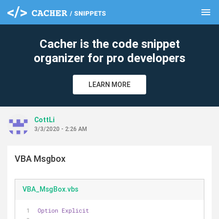
menu
clear
Cacher is the code snippet
organizer for pro developers
LEARN MORE
CottLi
3/3/2020 - 2:26 AM
VBA Msgbox
VBA_MsgBox.vbs
Option
Explicit