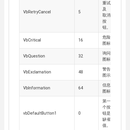
重试
及
VbRetryCancel
5
取消
按
钮。
危险
VbCritical
16
图标
询问
VbQuestion
32
图标
警告
VbExclamation
48
图示
信息
VbInformation
64
图标
第一
个按
vbDefaultButton1
0
钮是
缺省
值。