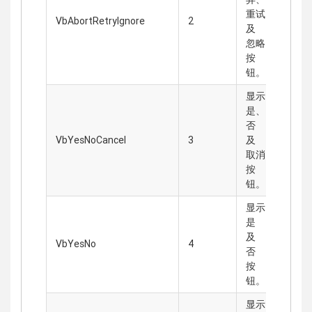
重试
VbAbortRetryIgnore
2
及
忽略
按
钮。
显示
是、
否
VbYesNoCancel
3
及
取消
按
钮。
显示
是
及
VbYesNo
4
否
按
钮。
显示