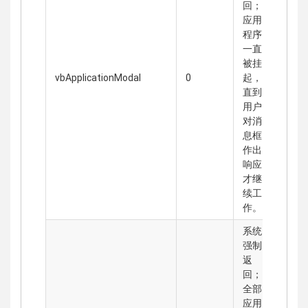
回；
应用
程序
一直
被挂
vbApplicationModal
0
起，
直到
用户
对消
息框
作出
响应
才继
续工
作。
系统
强制
返
回；
全部
应用