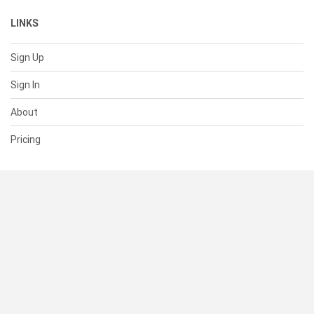
LINKS
Sign Up
Sign In
About
Pricing
SUPPORT
Help Center
Contact Us
Status
RESOURCES