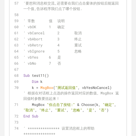
'要想和消息框交流,还需要在我们点击窗体的按钮后能返回
一个值,告诉程序我们点了哪个按钮.
' 常数	    值	说明
' vbOK	    1	确定
' vbCancel	2	取消
' vbAbort	3	终止
' vbRetry	4	重试
' vbIgnore	5	忽略
' vbYes	    6	是
' vbNo	    7	否
Sub
 test11()
Dim
 k
    k = 
MsgBox
(
"测试返回值"
, vbYesNoCancel)      
' 根据在对话框上点选的操作返回对应的数值。MsgBox 返
回值时参数要括起来！
    MsgBox 
"你点击了按钮:"
 & Choose(k, 
"确定"
, 
"取消"
, 
"终止"
, 
"重试"
, 
"忽略"
, 
"是"
, 
"否"
)
End
Sub
' *************** 设置消息框上的帮助 
***************