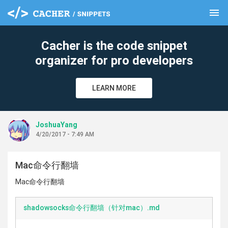
menu
clear
Cacher is the code snippet
organizer for pro developers
LEARN MORE
JoshuaYang
4/20/2017 - 7:49 AM
Mac命令行翻墙
Mac命令行翻墙
shadowsocks命令行翻墙（针对mac）.md