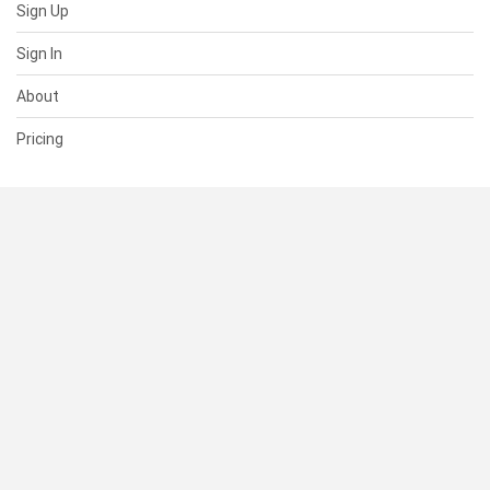
Sign Up
Sign In
About
Pricing
SUPPORT
Help Center
Contact Us
Status
RESOURCES
Documentation