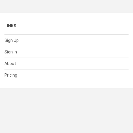
LINKS
Sign Up
Sign In
About
Pricing
SUPPORT
Help Center
Contact Us
Status