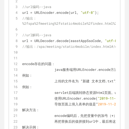
//url编码--java
url 
=
 URLEncoder.encode(url, 
"utf-8"
);
//输出：
%2fspa%2fmeeting%2fstatic4mobile%2findex.html%23%2fca
//url解码--java
url 
=
 URLDecoder.decode(easstAppSsoCode, 
"utf-8"
);
//输出：/spa/meeting/static4mobile/index.html#/calendar
encode存在的问题：
		java服务端用URLEncoder.encode方法
例如：
		上传的文件名为 “新建 文本文档.txt”文
例如：
		servlet后端跳转静态资源html页面。url拼
		使用URLEncoder.encode(
"2019-11-20 17:
		导致页面上填入表单的值是“
2019
-11
-20
+
17
:0
解决方法：
		encode编码后，先把变量中的加号（
+
）全部替
		再把替换后的值拼接到url中，最后将这个ur
解决示例：