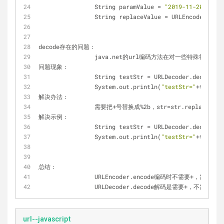
		String paramValue 
=
"2019-11-20 17:03
		String replaceValue 
=
 URLEncoder.enco
decode存在的问题：
		java.net的url编码方法在对一些特殊符号编
问题现象：
		String testStr 
=
 URLDecoder.decode(
"1
		System.out.println(
"testStr="
+
testStr
解决办法：
		需要把
+
号替换成
%
2b，str
=
str.replaceAll(
解决示例：
		String testStr 
=
 URLDecoder.decode(
"1
		System.out.println(
"testStr="
+
testStr
总结：
		URLEncoder.encode编码时不需要
+
，需要空格。
		URLDecoder.decode解码是需要
+
，不需要空格。解
url--javascript