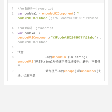
//url解码--javascript
var
 codeVal = 
encodeURIComponent
(
'?
code=20180711#abc'
);
//%3Fcode%3D20180711%23abc
//url编码--javascript
var
 codeVal = 
decodeURIComponent
(
"%3Fcode%3D20180711%23abc"
);
//?
code=20180711#abc
注意：
		JS的
decodeURI
(URIstring)、
encodeURI
(URIString)对特殊字符无法转码、解码！不要使
用！！
		避免使用JS的
escape
()和
unescape
()方
法。也有问题！！