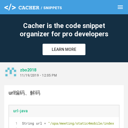
menu
clear
Cacher is the code snippet
organizer for pro developers
LEARN MORE
zbo2018
11/19/2019 - 12:05 PM
url编码、解码
url-java
String url 
=
"/spa/meeting/static4mobile/index.html#/