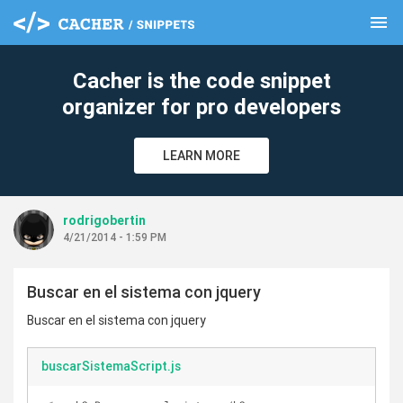
menu
clear
Cacher is the code snippet
organizer for pro developers
LEARN MORE
rodrigobertin
4/21/2014 - 1:59 PM
Buscar en el sistema con jquery
Buscar en el sistema con jquery
buscarSistemaScript.js