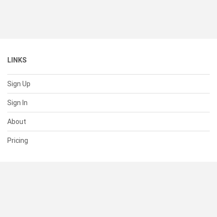
LINKS
Sign Up
Sign In
About
Pricing
SUPPORT
Help Center
Contact Us