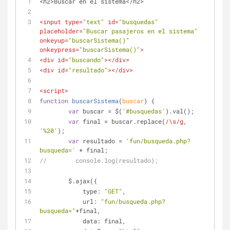
<h2>Buscar en el sistema</h2>
<
input
type
=
"text"
id
=
"busquedas"
placeholder
=
"Buscar pasajeros en el sistema"
onkeyup
=
"buscarSistema()"
onkeypress
=
"buscarSistema()"
>
<
div
id
=
"buscando"
>
</
div
>
<
div
id
=
"resultado"
>
</
div
>
<
script
>
function
buscarSistema
(
buscar
) 
{
var
 buscar = $(
'#busquedas'
).val();
var
 final = buscar.replace(
/\s/g
, 
'%20'
);
var
 resultado = 
'fun/busqueda.php?
busqueda='
 + final;
//        console.log(resultado);
        $.ajax({
type
: 
"GET"
,
url
: 
"fun/busqueda.php?
busqueda="
+final,
data
: final,