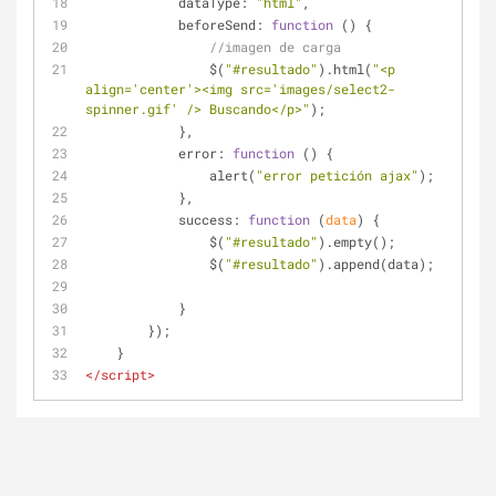
dataType
: 
"html"
,
beforeSend
: 
function
 (
) 
{
//imagen de carga
                $(
"#resultado"
).html(
"<p 
align='center'><img src='images/select2-
spinner.gif' /> Buscando</p>"
);
            },
error
: 
function
 (
) 
{
                alert(
"error petición ajax"
);
            },
success
: 
function
 (
data
) 
{
                $(
"#resultado"
).empty();
                $(
"#resultado"
).append(data);
            }
        });
    }
</
script
>