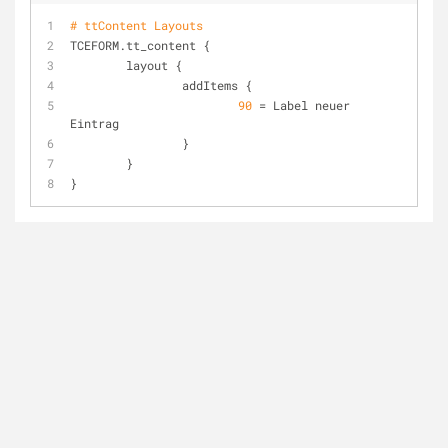
# ttContent Layouts
TCEFORM.
tt_content 
{
layout 
{
addItems 
{
90
 = Label neuer 
Eintrag
		}
	}
}