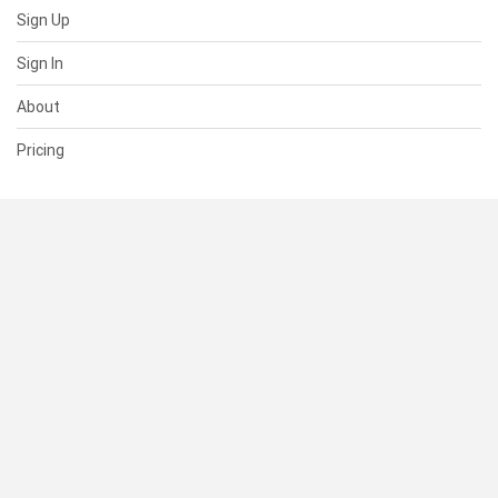
Sign Up
Sign In
About
Pricing
SUPPORT
Help Center
Contact Us
Status
RESOURCES
Documentation