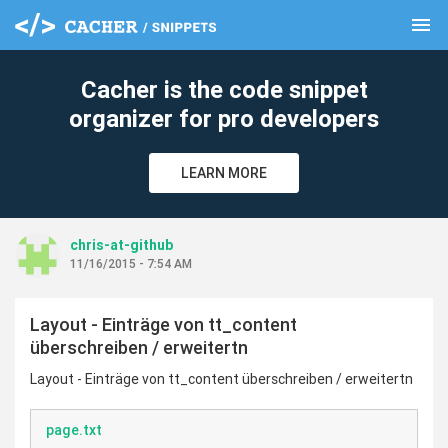
menu
clear
Cacher is the code snippet
organizer for pro developers
LEARN MORE
chris-at-github
11/16/2015 - 7:54 AM
Layout - Einträge von tt_content
überschreiben / erweitertn
Layout - Einträge von tt_content überschreiben / erweitertn
page.txt