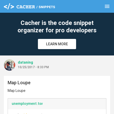
menu
clear
Cacher is the code snippet
organizer for pro developers
LEARN MORE
dataning
10/25/2017 - 8:33 PM
Map Loupe
Map Loupe
unemployment.tsv