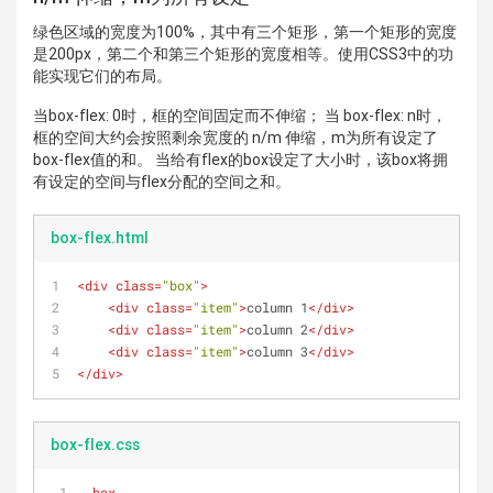
绿色区域的宽度为100%，其中有三个矩形，第一个矩形的宽度
是200px，第二个和第三个矩形的宽度相等。使用CSS3中的功
能实现它们的布局。
当box-flex: 0时，框的空间固定而不伸缩； 当 box-flex: n时，
框的空间大约会按照剩余宽度的 n/m 伸缩，m为所有设定了
box-flex值的和。 当给有flex的box设定了大小时，该box将拥
有设定的空间与flex分配的空间之和。
box-flex.html
<
div
class
=
"box"
>
<
div
class
=
"item"
>
column 1
</
div
>
<
div
class
=
"item"
>
column 2
</
div
>
<
div
class
=
"item"
>
column 3
</
div
>
</
div
>
box-flex.css
.box