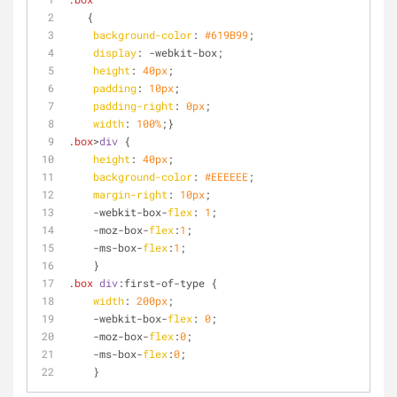
   {
background-color
: 
#619B99
;
display
: -webkit-box;
height
: 
40px
;
padding
: 
10px
;
padding-right
: 
0px
;
width
: 
100%
;}
.box
>
div
 {
height
: 
40px
;
background-color
: 
#EEEEEE
;
margin-right
: 
10px
;
    -webkit-box-
flex
: 
1
;
    -moz-box-
flex
:
1
;
    -ms-box-
flex
:
1
;
    }
.box
div
:first
-of-type {
width
: 
200px
;
    -webkit-box-
flex
: 
0
;
    -moz-box-
flex
:
0
;
    -ms-box-
flex
:
0
;
    }