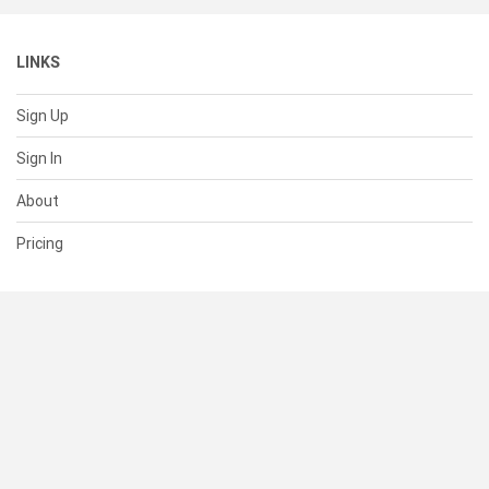
LINKS
Sign Up
Sign In
About
Pricing
SUPPORT
Help Center
Contact Us
Status