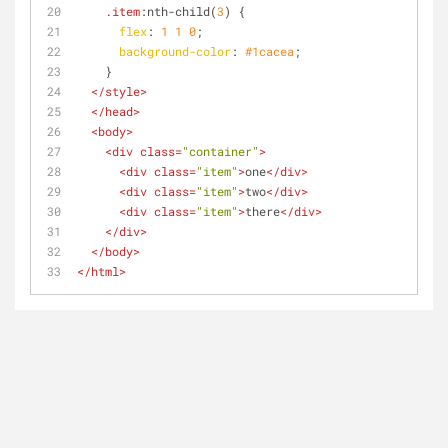
.item
:nth-child
(
3
) {
flex
: 
1
1
0
;
background-color
: 
#1cacea
;
    }
</
style
>
</
head
>
<
body
>
<
div
class
=
"container"
>
<
div
class
=
"item"
>
one
</
div
>
<
div
class
=
"item"
>
two
</
div
>
<
div
class
=
"item"
>
there
</
div
>
</
div
>
</
body
>
</
html
>