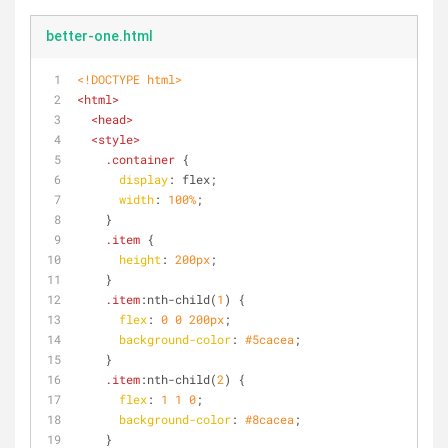
better-one.html
<!DOCTYPE 
html
>
<
html
>
<
head
>
<
style
>
.container
 {
display
: flex;
width
: 
100%
;
    }
.item
 {
height
: 
200px
;
    }
.item
:nth-child
(
1
) {
flex
: 
0
0
200px
;
background-color
: 
#5cacea
;
    }
.item
:nth-child
(
2
) {
flex
: 
1
1
0
;
background-color
: 
#8cacea
;
    }