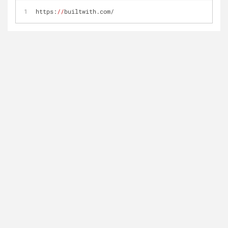
https:
//
builtwith.com/