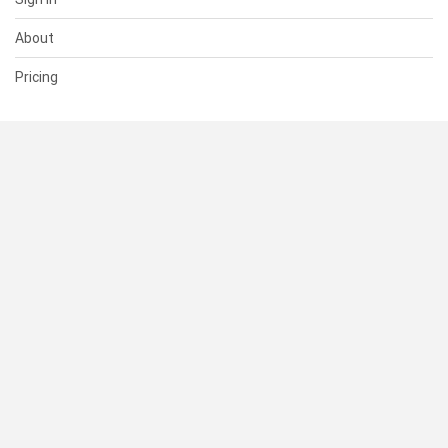
About
Pricing
SUPPORT
Help Center
Contact Us
Status
RESOURCES
Documentation
Blog
Terms of Use