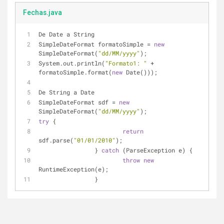
Fechas.java
De Date a String
SimpleDateFormat formatoSimple = 
new
SimpleDateFormat(
"dd/MM/yyyy"
);
System.out.println(
"Formato1: "
 + 
formatoSimple.format(
new
 Date()));
De String a Date
SimpleDateFormat sdf = 
new
SimpleDateFormat(
"dd/MM/yyyy"
);
try
 {
return
sdf.parse(
"01/01/2010"
);
		} 
catch
 (ParseException e) {
throw
new
RuntimeException(e);
		}		