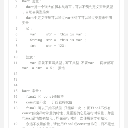
Dart 变量：
  dart是一个强大的脚本类语言，可以不预先定义变量类型 
，自动会类型推倒
  dart中定义变量可以通过var关键字可以通过类型来申明
变量
  如：
    var     str = 'this is var';
    String  str = 'this is var';
    int     str = 123;
  注意： 
    var 后就不要写类型，写了类型 不要var   两者都写   
var  a int  = 5;  报错
Dart 常量：
  final 和 const修饰符  
  const值不变 一开始就得赋值
  final 可以开始不赋值 只能赋一次 ; 而final不仅有
const的编译时常量的特性，最重要的它是运行时常量，并且
final是惰性初始化，即在运行时第一次使用前才初始化
  永远不改量的量，请使用final或const修饰它，而不是使