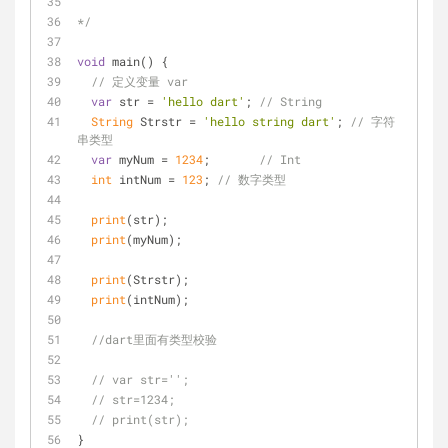
*/
void
 main() {
// 定义变量 var
var
 str = 
'hello dart'
; 
// String
String
 Strstr = 
'hello string dart'
; 
// 字符
串类型
var
 myNum = 
1234
;       
// Int
int
 intNum = 
123
; 
// 数字类型
print
(str);
print
(myNum);
print
(Strstr);
print
(intNum);
//dart里面有类型校验
// var str='';
// str=1234;
// print(str);
}