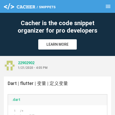
menu
clear
Cacher is the code snippet
organizer for pro developers
LEARN MORE
22902902
1/21/2020 - 4:05 PM
Dart | flutter | 变量 | 定义变量
.dart
/*