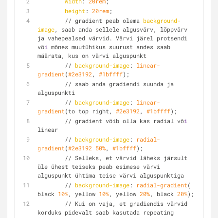
width
: 
20rem
;
height
: 
20rem
;
        // gradient peab olema 
background-
image
, saab anda sellele algusvärv, lõppvärv 
ja vahepealsed värvid. Värvi järel protsendi 
võ
i
 mõnes muutühikus suurust andes saab 
määrata, kus on värvi alguspunkt
        // 
background-image
: 
linear-
gradient
(
#2e3192
, 
#1bffff
);
        // saab anda gradiendi suunda ja 
alguspunkti
        // 
background-image
: 
linear-
gradient
(to top right, 
#2e3192
, 
#1bffff
);
        // gradient võib olla kas radial võ
i
linear
        // 
background-image
: 
radial-
gradient
(
#2e3192
50%
, 
#1bffff
);
        // Selleks, et värvid läheks järsult 
üle ühest teiseks peab esimese värvi 
alguspunkt ühtima teise värvi alguspunktiga
        // 
background-image
: 
radial-gradient
( 
black 
10%
, yellow 
10%
, yellow 
20%
, black 
20%
);
        // Kui on vaja, et gradiendis värvid 
korduks pidevalt saab kasutada repeating 