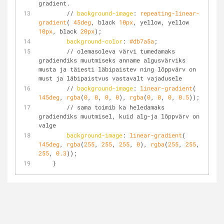
gradient.
        // 
background-image
: 
repeating-linear-
gradient
( 
45deg
, black 
10px
, yellow, yellow 
10px
, black 
20px
);
background-color
: 
#db7a5a
;
        // olemasoleva värvi tumedamaks 
gradiendiks muutmiseks anname algusvärviks 
musta ja täiesti läbipaistev ning lõppvärv on 
must ja läbipaistvus vastavalt vajadusele
        // 
background-image
: 
linear-gradient
( 
145deg
, 
rgba
(
0
, 
0
, 
0
, 
0
), 
rgba
(
0
, 
0
, 
0
, 
0.5
));
        // sama toimib ka heledamaks 
gradiendiks muutmisel, kuid alg-ja lõppvärv on 
valge
background-image
: 
linear-gradient
( 
145deg
, 
rgba
(
255
, 
255
, 
255
, 
0
), 
rgba
(
255
, 
255
, 
255
, 
0.3
));
    }