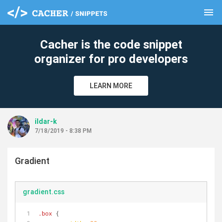
menu
clear
Cacher is the code snippet
organizer for pro developers
LEARN MORE
ildar-k
7/18/2019 - 8:38 PM
Gradient
gradient.css
.box
 {