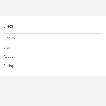
LINKS
Sign Up
Sign In
About
Pricing
SUPPORT
Help Center
Contact Us