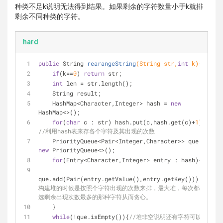
种类不足k说明无法得到结果。如果剩余的字符数量小于k就排
剩余不同种类的字符。
hard
public
 String 
rearangeString
(String str,
int
 k)
{
if
(k==
0
) 
return
 str;
int
 len = str.length();
    String result;
    HashMap<Character,Integer> hash = 
new
HashMap<>();
for
(
char
 c : str) hash.put(c,hash.get(c)+
1
);  
//利用hash表来存各个字符及其出现的次数
    PriorityQueue<Pair<Integer,Character>> que = 
new
 PriorityQueue<>();
for
(Entry<Character,Integer> entry : hash){
que.add(Pair(entry.getValue(),entry.getKey()));
//
构建堆的时候是按照个字符出现的次数来排，最大堆，每次都先
选剩余出现次数最多的那种字符从而贪心。
    }
while
(!que.isEmpty()){
//堆非空说明还有字符可以排