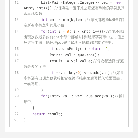
        List<Pair<Integer,Integer>> vec = 
new
ArrayList<>();
//保存这一遍下来之后还有剩余的字符及其剩
余出现次数
int
 cnt = min(k,len);
//每次都选择k和当前剩
余所有字符之和的最小值
for
(
int
 i = 
0
; i < cnt; i++){
//该循环就是
出现次数最多的前cnt个每个都减1排到结果字符串中去，但是循
环过程中很可能把堆pop光了说明不能得到结果字符串。
if
(que.isEmpty()) 
return
""
;
            Pair<> val = que.pop();
            result += val.value;
//每次都选择出现次
数最多的字符
if
(--val.key>
0
) vec.add(val);
//如果该
字符还有出现次数就得把它在循环结束之后再插入堆里面去，下
一轮再用。
        }
for
(Entry val : vec) que.add(val);
//插回
堆中。
    }
return
 result;
}