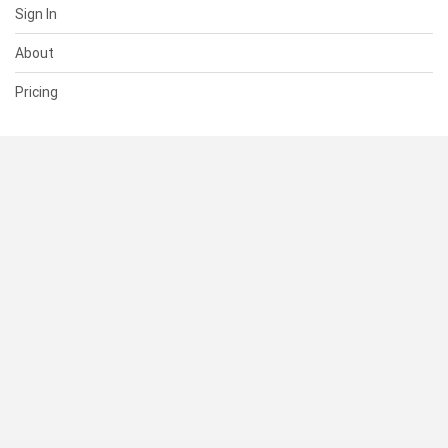
Sign In
About
Pricing
SUPPORT
Help Center
Contact Us
Status
RESOURCES
Documentation
Blog