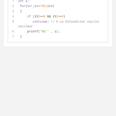
int
 i;
for
(i
=
1
;i
<
=
100
;i
+
+
)
 {
if
 (i
%
3
=
=
0
&
&
 i
%
2
=
=
0
)
continue
; 
// 6 ya bölünebilen sayılar 
yazılmaz
     printf(
"%d "
 , i);
 }