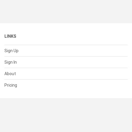
LINKS
Sign Up
Sign In
About
Pricing
SUPPORT
Help Center
Contact Us