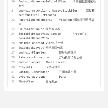
Android
-
ObservableScrollView	滚动视图观测滚动
事件
android
-
stackblur 
/
 NativeStackBlur	高斯模
糊使用NativeBlurProcess
PagerSlidingTabStrip	ViewPager滑动页面导航效
果
HoloColorPicker	颜色选择器
ZoomableDraweeView
-
sample	Fresco’s 
ZoomableDraweeView
shimmer
-
android	View闪光效果
SwipeBackLayout	滑动返回效果
android
-
FlipView	翻转动画效果
fab
-
transformation	浮动操作按钮切换
android
-
wheel	Wheel Picker
pinyin4j	汉字转拼音
DanmakuFlameMaster	开源弹幕引擎
cybergarage
-
upnp	DLNA
PhotoView	图片缩放