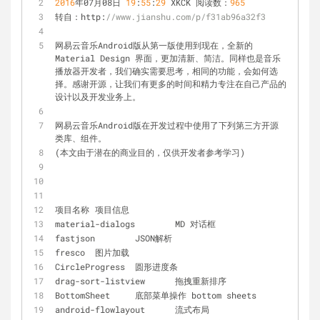
2016
年07月08日 
19
:
55
:
29
 XKCK 阅读数：
965
转自：http:
//www.jianshu.com/p/f31ab96a32f3
网易云音乐Android版从第一版使用到现在，全新的 
Material Design 界面，更加清新、简洁。同样也是音乐
播放器开发者，我们确实需要思考，相同的功能，会如何选
择。感谢开源，让我们有更多的时间和精力专注在自己产品的
设计以及开发业务上。
网易云音乐Android版在开发过程中使用了下列第三方开源
类库、组件。 
(本文由于潜在的商业目的，仅供开发者参考学习)
项目名称	项目信息
material
-
dialogs	MD 对话框
fastjson	JSON解析
fresco	图片加载
CircleProgress	圆形进度条
drag
-
sort
-
listview	拖拽重新排序
BottomSheet	底部菜单操作 bottom sheets
android
-
flowlayout	流式布局