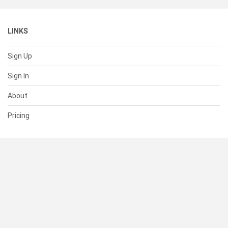
LINKS
Sign Up
Sign In
About
Pricing
SUPPORT
Help Center
Contact Us
Status