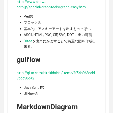
http://www.showa-
corp.jp/special/graphtools/graph-easy.html
Perl製
ブロック図
基本的にアスキーアートを出すものっぽい
ASCII, HTML, PNG, GIF, SVG, DOTに出力可能
Ditaa
を出力にかますことで綺麗な図を作成出
来る。
guiflow
http://qiita.com/hirokidaichi/items/ff54a968bdd
7bcc50d42
JavaScript製
UI Flow図
MarkdownDiagram