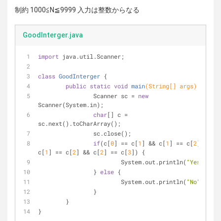
制約 1000≦N≦9999 入力は整数からなる
GoodInterger.java
import
 java.util.Scanner;
class
GoodInterger
{
public
static
void
main
(String[] args)
{
		Scanner sc = 
new
Scanner(System.in);
char
[] c = 
sc.next().toCharArray();
		sc.close();
if
(c[
0
] == c[
1
] && c[
1
] == c[
2
] || 
c[
1
] == c[
2
] && c[
2
] == c[
3
]) {
			System.out.println(
"Yes"
);
		} 
else
 {
			System.out.println(
"No"
);
		}
	}
}