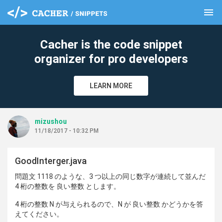
menu
clear
Cacher is the code snippet
organizer for pro developers
LEARN MORE
mizushou
11/18/2017 - 10:32 PM
GoodInterger.java
問題文 1118 のような、3 つ以上の同じ数字が連続して並んだ
4 桁の整数を 良い整数 とします。
4 桁の整数 N が与えられるので、N が 良い整数 かどうかを答
えてください。