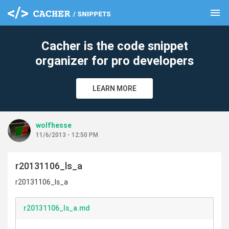
menu
clear
Cacher is the code snippet
organizer for pro developers
LEARN MORE
wolfhesse
11/6/2013 - 12:50 PM
r20131106_ls_a
r20131106_ls_a
r20131106_ls_a.md