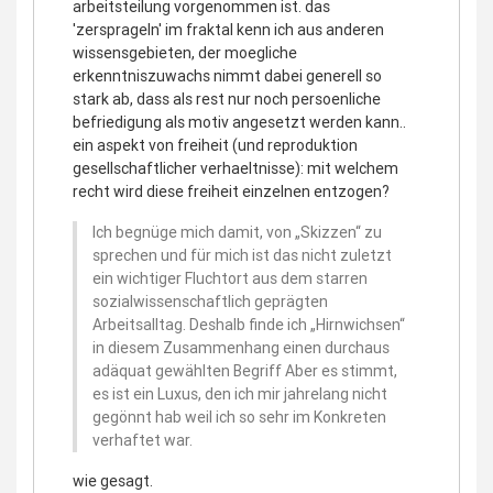
arbeitsteilung vorgenommen ist. das
'zersprageln' im fraktal kenn ich aus anderen
wissensgebieten, der moegliche
erkenntniszuwachs nimmt dabei generell so
stark ab, dass als rest nur noch persoenliche
befriedigung als motiv angesetzt werden kann..
ein aspekt von freiheit (und reproduktion
gesellschaftlicher verhaeltnisse): mit welchem
recht wird diese freiheit einzelnen entzogen?
Ich begnüge mich damit, von „Skizzen“ zu
sprechen und für mich ist das nicht zuletzt
ein wichtiger Fluchtort aus dem starren
sozialwissenschaftlich geprägten
Arbeitsalltag. Deshalb finde ich „Hirnwichsen“
in diesem Zusammenhang einen durchaus
adäquat gewählten Begriff Aber es stimmt,
es ist ein Luxus, den ich mir jahrelang nicht
gegönnt hab weil ich so sehr im Konkreten
verhaftet war.
wie gesagt.