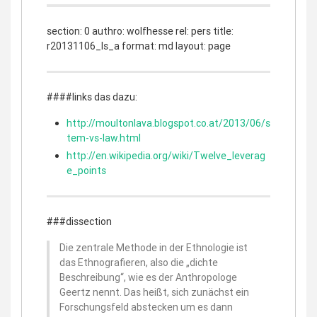
section: 0 authro: wolfhesse rel: pers title:
r20131106_ls_a format: md layout: page
####links das dazu:
http://moultonlava.blogspot.co.at/2013/06/s
tem-vs-law.html
http://en.wikipedia.org/wiki/Twelve_leverag
e_points
###dissection
Die zentrale Methode in der Ethnologie ist
das Ethnografieren, also die „dichte
Beschreibung“, wie es der Anthropologe
Geertz nennt. Das heißt, sich zunächst ein
Forschungsfeld abstecken um es dann