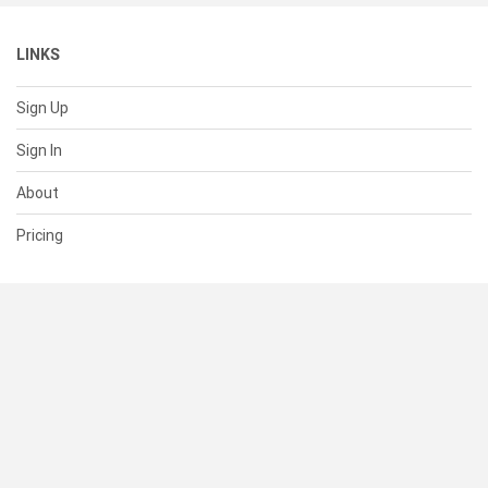
LINKS
Sign Up
Sign In
About
Pricing
SUPPORT
Help Center
Contact Us
Status