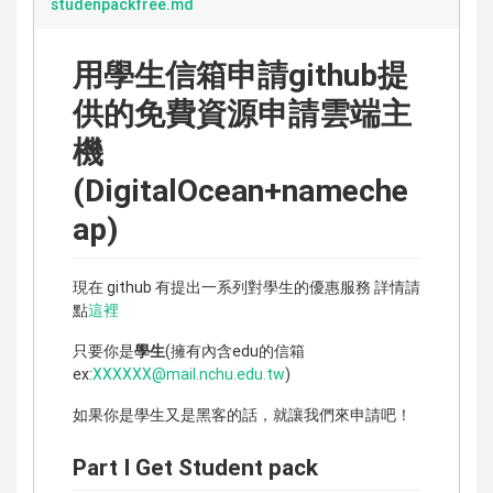
studenpackfree.md
用學生信箱申請github提
供的免費資源申請雲端主
機
(DigitalOcean+nameche
ap)
現在 github 有提出一系列對學生的優惠服務 詳情請
點
這裡
只要你是
學生
(擁有內含edu的信箱
ex:
XXXXXX@mail.nchu.edu.tw
)
如果你是學生又是黑客的話，就讓我們來申請吧！
Part I Get Student pack