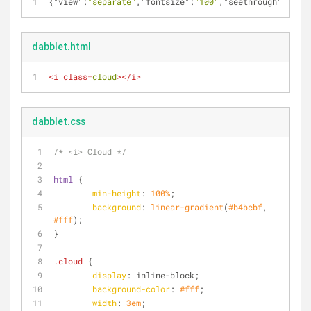
{
"view"
:
"separate"
,
"fontsize"
:
"100"
,
"seethrough"
:
""
,
"p
dabblet.html
<
i
class
=
cloud
>
</
i
>
dabblet.css
/* <i> Cloud */
html
 {
min-height
: 
100%
;
background
: 
linear-gradient
(
#b4bcbf
, 
#fff
);
}
.cloud
 {
display
: inline-block;
background-color
: 
#fff
;
width
: 
3em
;