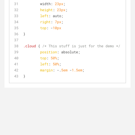
	width: 
23px
;
height
: 
23px
;
left
: auto;
right
: 
7px
;
top
: -
10px
}
.cloud
 { 
/* This stuff is just for the demo */
position
: absolute;
top
: 
50%
;
left
: 
50%
;
margin
: -.
5em
 -
1.5em
;
}