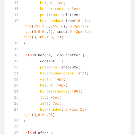
height
: 
1em
;
border-radius
: 
3em
;
position
: relative;
box-shadow
: inset 
0
 -
1px
rgba
(
255
,
255
,
255
,.
6
), 
0
2px
2px
rgba
(
0
,
0
,
0
,.
1
), inset 
0
 -
2px
2px
rgba
(
0
,
100
,
160
,.
1
);
}
.cloud
:before, .cloud:after {
	content:
''
;
position
: absolute;
background-color
: 
#fff
;
width
: 
14px
;
height
: 
14px
;
border-radius
: 
100%
;
top
: -
6px
;
left
: 
7px
;
box-shadow
: 
0
 -
2px
2px
rgba
(
0
,
0
,
0
,.
05
);
}
.cloud
:after {