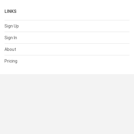
LINKS
Sign Up
Sign In
About
Pricing
SUPPORT
Help Center
Contact Us
Status
RESOURCES