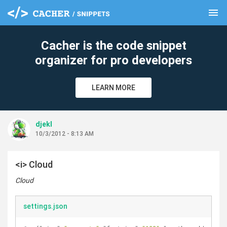
menu
clear
Cacher is the code snippet
organizer for pro developers
LEARN MORE
djekl
10/3/2012 - 8:13 AM
<i> Cloud
Cloud
settings.json