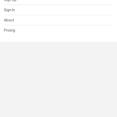
Sign In
About
Pricing
SUPPORT
Help Center
Contact Us
Status
RESOURCES
Documentation
Blog