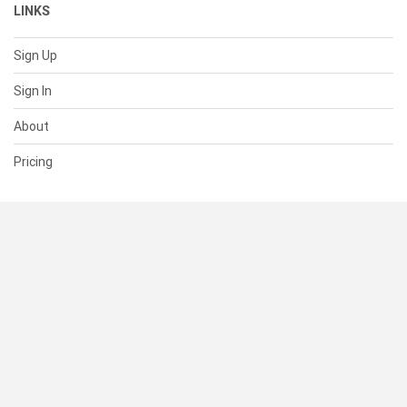
LINKS
Sign Up
Sign In
About
Pricing
SUPPORT
Help Center
Contact Us
Status
RESOURCES