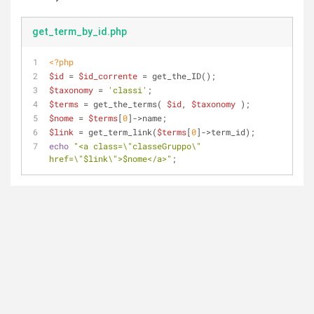
get_term_by_id.php
<?php
$id
 = 
$id_corrente
 = get_the_ID();
$taxonomy
 = 
'classi'
;
$terms
 = get_the_terms( 
$id
, 
$taxonomy
 );
$nome
 = 
$terms
[
0
]->name;
$link
 = get_term_link(
$terms
[
0
]->term_id);
echo
"<a class=\"classeGruppo\" 
href=\"
$link
\">
$nome
</a>"
;