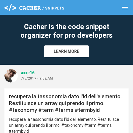
menu
clear
Cacher is the code snippet
organizer for pro developers
LEARN MORE
axxe16
7/5/2017 - 9:52 AM
recupera la tassonomia dato l'id dell'elemento.
Restituisce un array qui prendo il primo.
#taxonomy #term #terms #termbyid
recupera la tassonomia dato l'id dell'elemento. Restituisce
un array qui prendo il primo. #taxonomy #term #terms
#termbyid