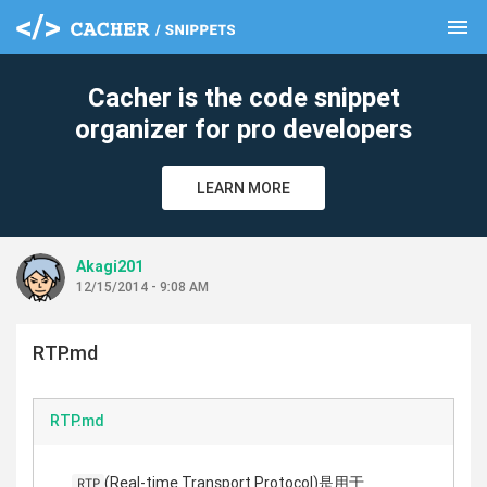
menu
clear
Cacher is the code snippet
organizer for pro developers
LEARN MORE
Akagi201
12/15/2014 - 9:08 AM
RTP.md
RTP.md
(Real-time Transport Protocol)是用于
RTP