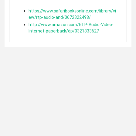
https://www.safaribooksonline.com/library/vi
ew/rtp-audio-and/0672322498/
http://www.amazon.com/RTP-Audio-Video-
Internet-paperback/dp/0321833627