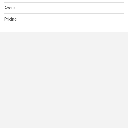
About
Pricing
SUPPORT
Help Center
Contact Us
Status
RESOURCES
Documentation
Blog
Terms of Use