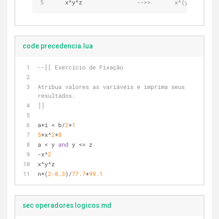
    x^y^z                
-->>       x^(y^z)
code precedencia.lua
--[[ Exercício de Fixação
Atribua valores as variáveis e imprima seus 
resultados.
]]
a+i < b/
2
+
1
5
+x^
2
*
8
a < y 
and
 y <= z
-x^
2
x^y^z
n*(
2
-8.3
)/
77.7
+
99.1
sec operadores logicos.md