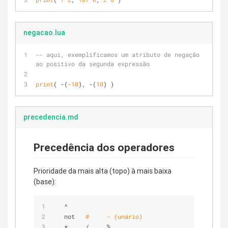
negacao.lua
-- aqui, exemplificamos um atributo de negação 
ao positivo da segunda expressão
print
( -(
-10
), -(
10
) )
precedencia.md
Precedência dos operadores
Prioridade da mais alta (topo) à mais baixa
(base):
   ^
   not   
#     - (unário)
   *     /     %