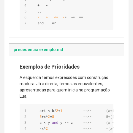
   +   -
   ..
<   >
<=  >
=  ~=  ==  
   and    or               
precedencia exemplo.md
Exemplos de Prioridades
A esquerda temos expressões com construção
madura. Já a direita, temos as equivalentes,
apresentadas para quem inicia na programação
Lua.
    a+i < b/
2
+
1
-->>       (a+i) < ((b/2
5
+x^
2
*
8
-->>       5+((x^2)*8)
    a < y 
and
 y <= z     
-->>       (a < y) and (
    -x^
2
-->>       -(x^2)