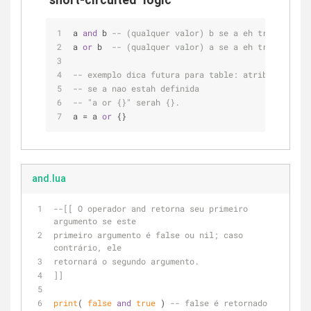
a 
and
 b 
-- (qualquer valor) b se a eh true, caso 
a 
or
 b  
-- (qualquer valor) a se a eh true, caso 
-- exemplo dica futura para table: atribua a para
-- se a nao estah definida
-- "a or {}" serah {}.
a = a 
or
 {}
and.lua
--[[ O operador and retorna seu primeiro 
argumento se este 
primeiro argumento é false ou nil; caso 
contrário, ele 
retornará o segundo argumento.
]]
print
( 
false
and
true
 ) 
-- false é retornado 