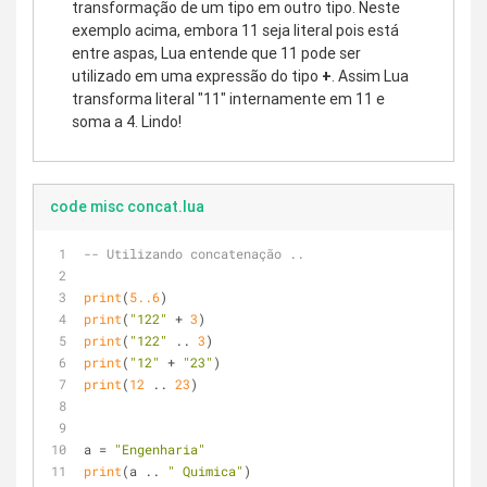
transformação de um tipo em outro tipo. Neste
exemplo acima, embora 11 seja literal pois está
entre aspas, Lua entende que 11 pode ser
utilizado em uma expressão do tipo
+
. Assim Lua
transforma literal "11" internamente em 11 e
soma a 4. Lindo!
code misc concat.lua
-- Utilizando concatenação ..
print
(
5.
.6
)
print
(
"122"
 + 
3
)
print
(
"122"
 .. 
3
)
print
(
"12"
 + 
"23"
)
print
(
12
 .. 
23
)
a = 
"Engenharia"
print
(a .. 
" Quimica"
)   