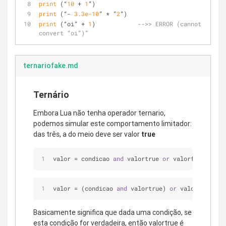
print
 (“
10
 + 
1
”)  
print
 (“- 
3.3e-10
” * ”
2
”)  
print
 (“oi” + 
1
)            
-->> ERROR (cannot 
convert “oi”)”
ternariofake.md
Ternário
Embora Lua não tenha operador ternario,
podemos simular este comportamento limitador:
das três, a do meio deve ser valor
true
valor = condicao 
and
 valortrue 
or
 valorfalse
valor = (condicao 
and
 valortrue) 
or
 valorfalse
Basicamente significa que dada uma condição, se
esta condição for verdadeira, então valortrue é