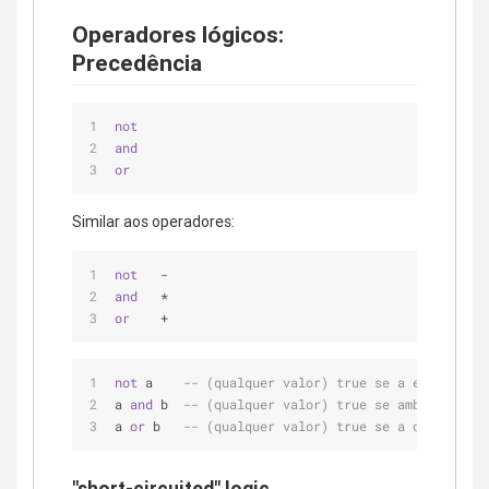
Operadores lógicos:
Precedência
not
and
or
Similar aos operadores:
not
   -
and
   *
or
    +
not
 a    
-- (qualquer valor) true se a eh false
a 
and
 b  
-- (qualquer valor) true se ambos a e b 
a 
or
 b   
-- (qualquer valor) true se a ou b ou am
"short-circuited" logic