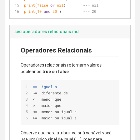
print
(
false
or
nil
)        
--> nil
print
(
10
and
20
 )          
--> 20
sec operadores relacionais.md
Operadores Relacionais
Operadores relacionais retornam valores
booleanos
true
ou
false
.
==  igual a
~=  diferente de
<   menor que
>   maior que
<=  menor ou igual a
>=  maior ou igual a 
Observe que para atribuir valor à variável você
usa um único sinal de igual ( = ), mas para