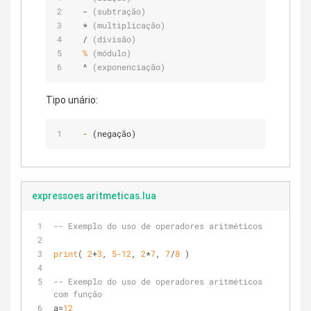
  - 
(subtração)
  * 
(multiplicação)
  / 
(divisão)
%
(módulo)
  ^ 
(exponenciação)
Tipo unário:
  -
 (negação)
expressoes aritmeticas.lua
-- Exemplo do uso de operadores aritméticos
print
( 
2
+
3
, 
5
-12
, 
2
*
7
, 
7
/
8
 )
-- Exemplo do uso de operadores aritméticos 
com função
a=
12