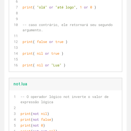
print
( 
"olá"
or
"até logo"
, 
1
or
0
 )
-- caso contrário, ele retornará seu segundo 
argumento.
print
( 
false
or
true
 )
print
( 
nil
or
true
 )
print
( 
nil
or
"Lua"
 )
not.lua
-- O operador lógico not inverte o valor de 
expressão lógica
print
(
not
nil
)      
print
(
not
false
)     
print
(
not
0
)         