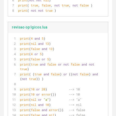
print
(
not
not
nil
)
print
( 
true
, 
false
, 
not
true
, 
not
false
 )
print
( 
not
not
true
 ) 
revisao op lgicos.lua
print
(
4
and
5
)         
print
(
nil
and
13
)      
print
(
false
and
13
)    
print
(
4
or
5
)          
print
(
false
or
5
)      
print
(
true
and
false
or
not
false
and
not
true
)
print
( (
true
and
false
) 
or
 ((
not
false
) 
and
(
not
true
)) )
print
(
10
or
20
)            
--> 10
print
(
10
or
error
())       
--> 10
print
(
nil
or
"a"
)          
--> "a"
print
(
nil
and
10
)          
--> nil
print
(
false
and
error
())   
--> false
print
(
false
and
nil
)       
--> false