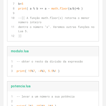
b=
5
print
( a % b == a - 
math
.
floor
(a/b)*b )
--[[ A função math.floor(x) retorna o menor 
número inteiro 
dentre o número "x". Veremos outras funções no 
Lua 5.
]]
modulo.lua
-- obter o resto da divisão da expressão
print
( 
15
%
7
, 
-4
%
3
, 
5.5
%
1
 )
potencia.lua
-- levar a um número a sua potência
print
( 
7
^
2
, 
107
^
0
, 
2
^
8
 )