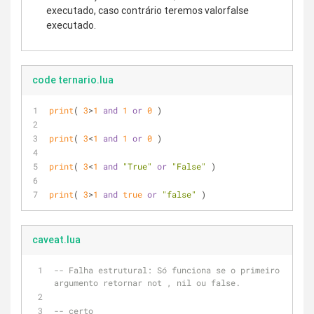
executado, caso contrário teremos valorfalse
executado.
code ternario.lua
print
( 
3
>
1
and
1
or
0
 )
print
( 
3
<
1
and
1
or
0
 )
print
( 
3
<
1
and
"True"
or
"False"
 )
print
( 
3
>
1
and
true
or
"false"
 )
caveat.lua
-- Falha estrutural: Só funciona se o primeiro 
argumento retornar not , nil ou false.
-- certo