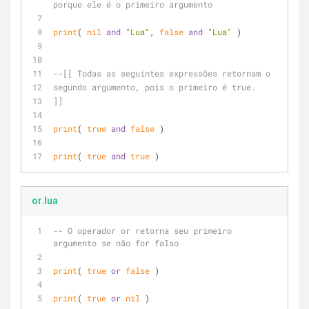
porque ele é o primeiro argumento
print
( 
nil
and
"Lua"
, 
false
and
"Lua"
 )
--[[ Todas as seguintes expressões retornam o 
segundo argumento, pois o primeiro é true.
]]
print
( 
true
and
false
 )
print
( 
true
and
true
 )
or.lua
-- O operador or retorna seu primeiro 
argumento se não for falso
print
( 
true
or
false
 )
print
( 
true
or
nil
 )