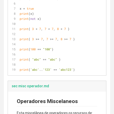
x = 
true
print
(x)
print
(
not
 x)
print
( 
3
 < 
7
, 
7
 < 
7
, 
8
 < 
7
 ) 
print
( 
3
 >= 
7
, 
7
 >= 
7
, 
8
 >= 
7
 ) 
print
(
100
 == 
"100"
)
print
( 
"abc"
 == 
"abc"
 ) 
print
(
'abc'
..
'123'
 == 
'abc123'
)
sec misc operador.md
Operadores Miscelaneos
Esta miscelânea de operadores os recursos de: