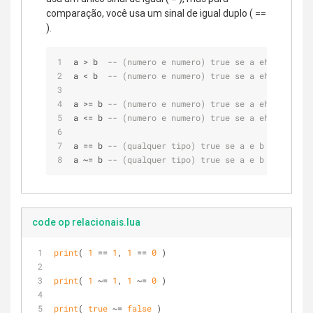
comparação, você usa um sinal de igual duplo ( ==
).
a > b  
-- (numero e numero) true se a eh maior qu
a < b  
-- (numero e numero) true se a eh menor qu
a >= b 
-- (numero e numero) true se a eh maior ou
a <= b 
-- (numero e numero) true se a eh menor ou
a == b 
-- (qualquer tipo) true se a e b sao os me
a ~= b 
-- (qualquer tipo) true se a e b não são o
code op relacionais.lua
print
( 
1
 == 
1
, 
1
 == 
0
 ) 
print
( 
1
 ~= 
1
, 
1
 ~= 
0
 )
print
( 
true
 ~= 
false
 ) 