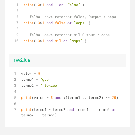
print
( 
3
>
1
and
1
or
"False"
 )       
-- falha, deve retornar falso, Output : oops
print
( 
3
>
1
and
false
or
"oops"
 )     
-- falha, deve retornar nil Output : oops
print
( 
3
>
1
and
nil
or
"oops"
 )
rev2.lua
valor = 
5
termo1 = 
"gas"
termo2 = 
" toxico"
print
(valor > 
5
and
 #(termo1 .. termo2) <= 
20
)
print
(termo1 > termo2 
and
 termo1 .. termo2 
or
termo2 .. termo1) 