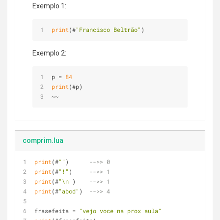
Exemplo 1:
print
(#
"Francisco Beltrão"
)
Exemplo 2:
p = 
84
print
(#p)
~~
comprim.lua
print
(#
""
)      
-->> 0
print
(#
"!"
)     
-->> 1
print
(#
"\n"
)    
-->> 1
print
(#
"abcd"
)  
-->> 4
frasefeita = 
"vejo voce na prox aula"