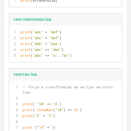
print
(#frasefeita) 
revs relacionais.lua
print
(
"abc"
 < 
"def"
)
print
(
"abc"
 > 
"def"
)
print
(
"abb"
 < 
"baa"
)
print
(
"abc"
 == 
"abc"
)
print
(
"abc"
 == 
"a"
..
"bc"
)
coercao.lua
-- Força a transformação de um tipo em outro 
tipo
print
( 
"10"
 == 
10
 )
print
( 
tonumber
(
"10"
) == 
10
 )
print
(
"2"
 + 
"2"
)
print
 (“
10
” + 
1
)  