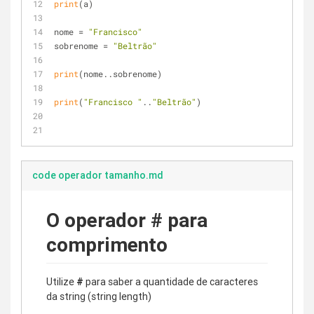
print
(a)                
nome = 
"Francisco"
sobrenome = 
"Beltrão"
print
(nome..sobrenome)
print
(
"Francisco "
..
"Beltrão"
)
code operador tamanho.md
O operador # para
comprimento
Utilize
#
para saber a quantidade de caracteres
da string (string length)