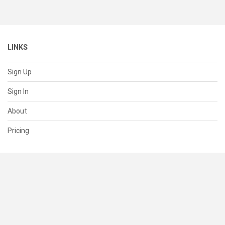
LINKS
Sign Up
Sign In
About
Pricing
SUPPORT
Help Center
Contact Us
Status