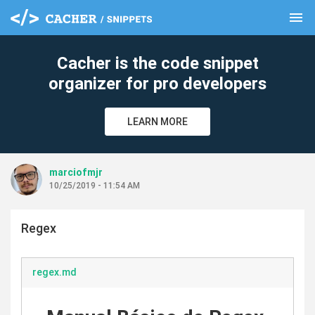
menu
clear
Cacher is the code snippet
organizer for pro developers
LEARN MORE
marciofmjr
10/25/2019 - 11:54 AM
Regex
regex.md