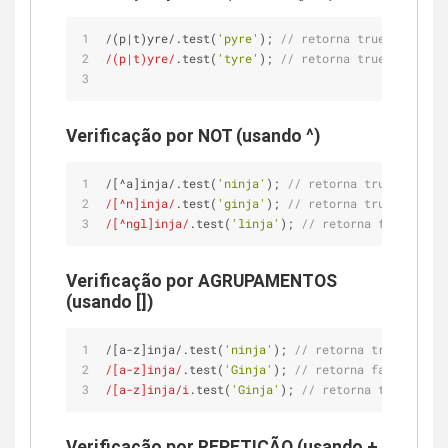
/(p|t)yre/.test(
'pyre'
); 
// retorna true
/(p|t)yre/
.test(
'tyre'
); 
// retorna true
Verificação por NOT (usando ^)
/[^a]inja/.test(
'ninja'
); 
// retorna true
/[^n]inja/
.test(
'ginja'
); 
// retorna true
/[^ngl]inja/
.test(
'linja'
); 
// retorna false
Verificação por AGRUPAMENTOS
(usando [])
/[a-z]inja/.test(
'ninja'
); 
// retorna true
/[a-z]inja/
.test(
'Ginja'
); 
// retorna false, só m
/[a-z]inja/i
.test(
'Ginja'
); 
// retorna true, letr
Verificação por REPETIÇÃO (usando +