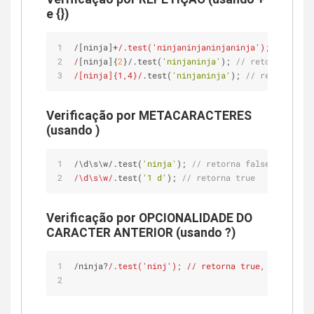
e {})
/[ninja]+
/.test('ninjaninjaninjaninja'); /
/ retor
/
[ninja]{
2
}/.test(
'ninjaninja'
); 
// retorna true,
/[ninja]{1,4}/
.test(
'ninjaninja'
); 
// retorna tru
Verificação por METACARACTERES
(usando )
/\d\s\w/.test(
'ninja'
); 
// retorna false, pois es
/\d\s\w/
.test(
'1 d'
); 
// retorna true
Verificação por OPCIONALIDADE DO
CARACTER ANTERIOR (usando ?)
/ninja?
/.test('ninj'); /
/ retorna true, pois o ca