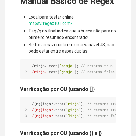
Manual Básico de Regex
Local para testar online:
https://regex101.com/
Tag /g no final indica que a busca não para no
primeiro resultado encontrado!
Se for armazenada em uma variável JS, não
pode estar entre aspas duplas
/ninja/.test(
'ninja'
); 
// retorna true
/ninja/
.test(
'ginja'
); 
// retorna false
Verificação por OU (usando [])
/[ng]inja/.test(
'ninja'
); 
// retorna true
/[ng]inja/
.test(
'ginja'
); 
// retorna true
/[ng]inja/
.test(
'linja'
); 
// retorna false
Verificação por OU (usando () e |)