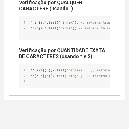
Verificação por QUALQUER
CARACTERE (usando .)
/ninja./.test(
'ninjaX'
); 
// retorna true, pois ac
/ninja./
.test(
'ninja'
); 
// retorna false, pois fa
Verificação por QUANTIDADE EXATA
DE CARACTERES (usando ^ e $)
/^[a-z]{
5
}$/.test(
'ninjaXX'
); 
// retorna false, p
/^[a-z]{5}$/
.test(
'ninja'
); 
// retorna true pois 