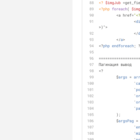
<?
$imgJub
 =get_fi
<?php
foreach
( 
$im
	<a href=
"<
		<
d
>)">
		</
	</
a
>
<?
php
endforeach
; 
==================
Пагинация вывод
<?
 	$
args
 = 
ar
	 	'
c
	 	'
p
	 	'
o
	 	'
o
	 	'
p
 	);
 	$
argsPag
 =
 		'
e
 		'
m
 		'
p