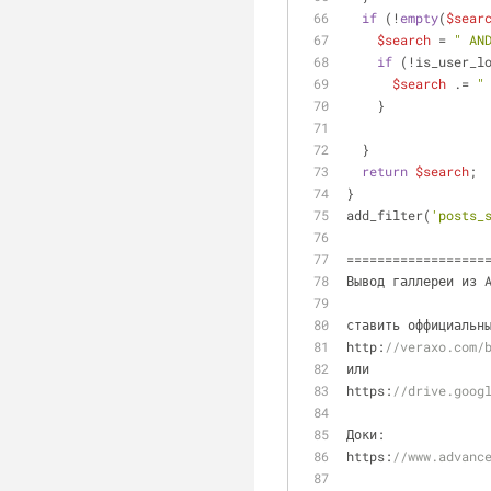
if
 (!
empty
(
$sear
$search
 = 
" AN
if
 (!is_user_l
$search
 .= 
"
    }
  }
return
$search
;
}
add_filter(
'posts_
==================
Вывод галлереи из 
ставить оффициальн
http:
//veraxo.com/
или
https:
//drive.goog
Доки:
https:
//www.advanc