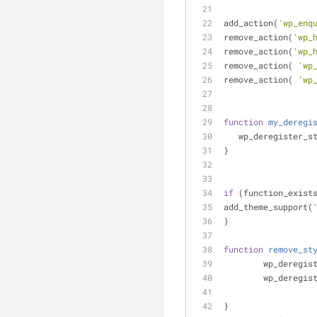
add_action(
'wp_enq
remove_action(
'wp_
remove_action(
'wp_
remove_action( 
'wp
remove_action( 
'wp
function
my_deregi
   wp_deregister_s
}
if
 (function_exist
add_theme_support(
}
function
remove_st
	wp_deregis
	wp_deregis
}