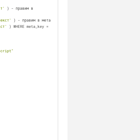
ст'
 ) - правим в 
текст'
 ) - правим в мета
кст'
 ) WHERE meta_key = 
cript" 
clear