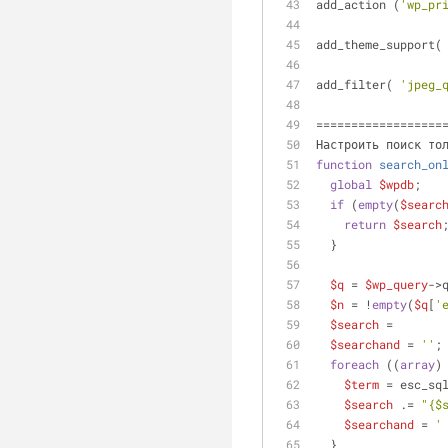
add_action (
'wp_pr
add_theme_support(
add_filter( 
'jpeg_
==================
Настроить поиск то
function
search_on
global
$wpdb
;
if
 (
empty
(
$searc
return
$search
  }
$q
 = 
$wp_query
->
$n
 = !
empty
(
$q
[
'
$search
 =
$searchand
 = 
''
;
foreach
 ((
array
)
$term
 = esc_sq
$search
 .= 
"
{$
$searchand
 = 
'
  }