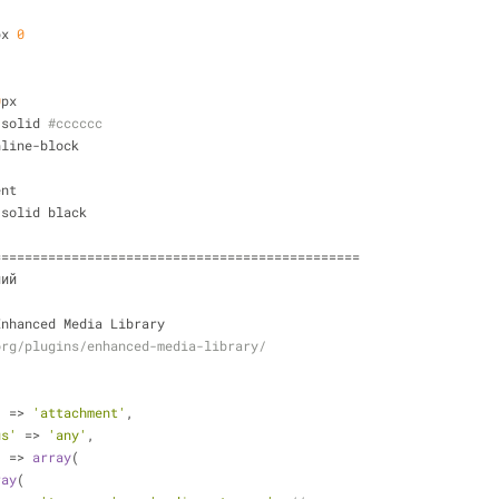
px 
0
0
px
 solid 
#cccccc
nline-block
ent
 solid black
===============================================
ний
Enhanced Media Library 
org/plugins/enhanced-media-library/
'
 => 
'attachment'
,
us'
 => 
'any'
,
'
 => 
array
(
ray
(