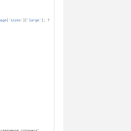
mage
['
sizes
']['
large
']; ?
/следующая страница".