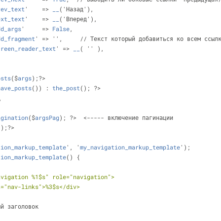
rev_text
'    => 
__
('Назад'),
ext_text
'    => 
__
('Вперед'),
dd_args
'     => 
False
,
dd_fragment
' => '',     // Текст который добавиться ко всем ссыл
creen_reader_text
' => 
__
( '' ),
osts
($
args
);?>
have_posts
()) : 
the_post
(); ?>
д 
agination
($
argsPag
); ?>  <----- включение пагинации
();?> 
tion_markup_template
', '
my_navigation_markup_template
');
tion_markup_template
() 
{
="navigation %1$s" role="navigation">
v class="nav-links">%3$s</div>
ый заголовок