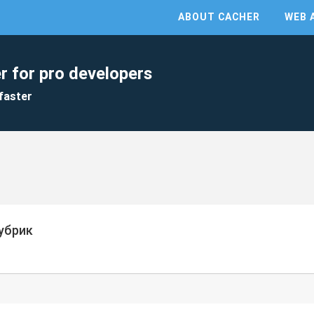
ABOUT CACHER
WEB 
r for pro developers
faster
убрик