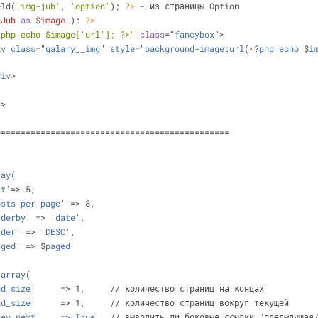
eld(
'img-jub'
, 
'option'
); 
?>
 - из страницы Option
gJub
as
$image
 ): 
?>
?php echo 
$image
['url']; ?>"
class
="
fancybox
">
iv
class
="
galary__img
" 
style
="
background
-
image
:
url
(<?
php
echo
 $
i
div
>
?>
===============================================
ray
(
at
'=> 5,
osts_per_page
' => 8,
rderby
' => '
date
', 
rder
' => '
DESC
',
aged
' => $
paged
 
array
(
nd_size
'     => 1,     // количество страниц на концах
id_size
'     => 1,     // количество страниц вокруг текущей
rev_next
'    => 
True
,  // выводить ли боковые ссылки "предыдущая