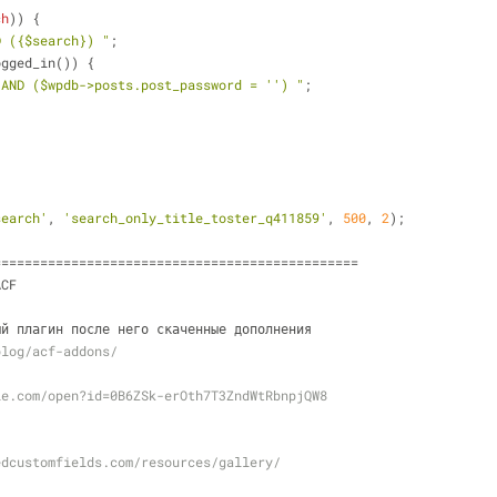
ch
)) {
D (
{$search}
) "
;
ogged_in()) {
 AND (
$wpdb
->posts.post_password = '') "
;
search'
, 
'search_only_title_toster_q411859'
, 
500
, 
2
);
===============================================
ACF
ый плагин после него скаченные дополнения
blog/acf-addons/
le.com/open?id=0B6ZSk-erOth7T3ZndWtRbnpjQW8
edcustomfields.com/resources/gallery/