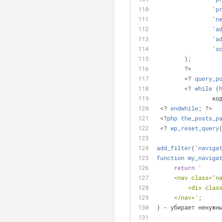
 		'
p
 		'
n
 		'
a
 		'
a
 		'
s
 	);
	?>
	<? 
query_p
	<? 
while
 (
		ко
 <? 
endwhile
; ?> 
 <?
php
the_posts_p
 <? 
wp_reset_query
add_filter
('
naviga
function
my_naviga
return
'
     <nav class
         <di
     </nav>'
;
} - убирает ненужн