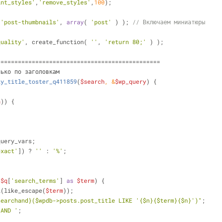
int_styles'
,
'remove_styles'
,
100
);
 
'post-thumbnails'
, 
array
( 
'post'
 ) ); 
// Включаем миниатюры
quality'
, create_function( 
''
, 
'return 80;'
 ) );
===============================================
лько по заголовкам
ly_title_toster_q411859
(
$search
, &
$wp_query
) 
{
h
)) {
;
query_vars;
exact'
]) ? 
''
 : 
'%'
;
 
$q
[
'search_terms'
] 
as
$term
) {
l(like_escape(
$term
));
searchand}
(
$wpdb
->posts.post_title LIKE '
{$n}
{$term}
{$n}
')"
;
 AND '
;