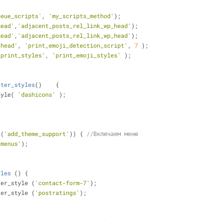
ueue_scripts'
, 
'my_scripts_method'
);
head'
,
'adjacent_posts_rel_link_wp_head'
);
head'
,
'adjacent_posts_rel_link_wp_head'
);
_head'
, 
'print_emoji_detection_script'
, 
7
 );
_print_styles'
, 
'print_emoji_styles'
 );
ster_styles
(
)    
{
tyle( 
'dashicons'
 );
s(
'add_theme_support'
)) { 
//Включаем меню
'menus'
);
yles
 (
) 
{
ter_style (
'contact-form-7'
);
ter_style (
'postratings'
);