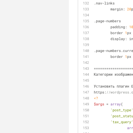
.nav-links
	margin: 
20
.page-numbers
	padding: 
1
	border 
1
px
	display: i
.page-numbers.curr
	border 
1
px
==================
Категории изображе
Установить плагин 
https:
//wordpress.
<?
$args
 = 
array
(
'post_type
'post_stat
'tax_query
ar