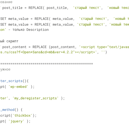
нование
T post_title = REPLACE( post_title,  
'старый текст'
,  
'новый тек
 SET meta_value = REPLACE( meta_value,  
'старый текст'
,  
'новый 
 SET meta_value = REPLACE( meta_value, 
'старый текст'
, 
'новый те
ion'
 - только Description
ный скрипт
T post_content = REPLACE (post_content, 
'<script type="text/javas
ps.ru/css?f=Open+Sans&cd=mb&ver=4.2.2"></script>'
, 
''
)
===============================================
нужное
ster_scripts
(
)
{
ipt( 
'wp-embed'
 );
oter'
, 
'my_deregister_scripts'
 );
s_method
(
) 
{
_script(
'thickbox'
);
ript( 
'jquery'
 );