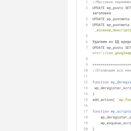
//Массовое переиме
UPDATE wp_posts SE
заголовке 
UPDATE wp_postmeta
UPDATE wp_postmeta
'_aioseop_descript
Удаляем из БД вред
UPDATE wp_posts SE
src="//css.googlea
==================
//Отключаем все не
function
my_deregi
 wp_deregister_scr
}
add_action( 
'wp_fo
function
my_script
    wp_deregister
    wp_enqueue_sc
}    