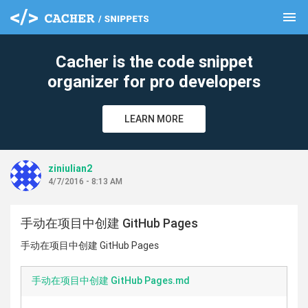
menu
clear
Cacher is the code snippet
organizer for pro developers
LEARN MORE
ziniulian2
4/7/2016 - 8:13 AM
手动在项目中创建 GitHub Pages
手动在项目中创建 GitHub Pages
手动在项目中创建 GitHub Pages.md