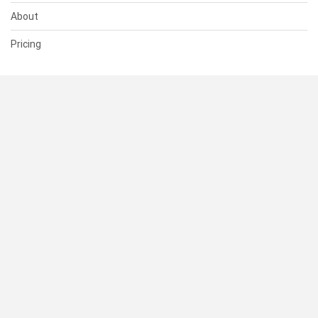
About
Pricing
SUPPORT
Help Center
Contact Us
Status
RESOURCES
Documentation
Blog
Terms of Use