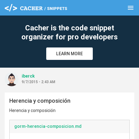
menu
clear
Cacher is the code snippet
organizer for pro developers
LEARN MORE
iberck
9/7/2015 - 2:43 AM
Herencia y composición
Herencia y composición
gorm-herencia-composicion.md