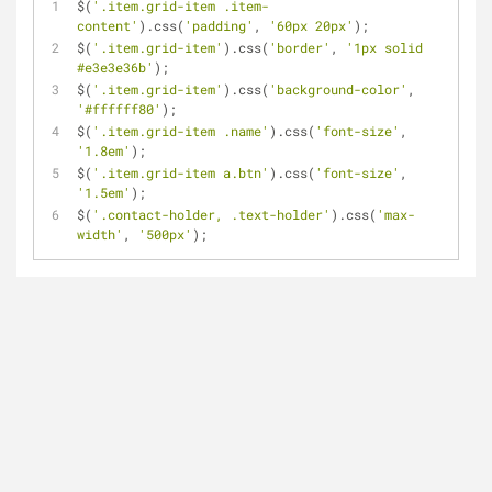
$(
'.item.grid-item .item-
content'
).css(
'padding'
, 
'60px 20px'
);
$(
'.item.grid-item'
).css(
'border'
, 
'1px solid 
#e3e3e36b'
);
$(
'.item.grid-item'
).css(
'background-color'
, 
'#ffffff80'
);
$(
'.item.grid-item .name'
).css(
'font-size'
, 
'1.8em'
);
$(
'.item.grid-item a.btn'
).css(
'font-size'
, 
'1.5em'
);
$(
'.contact-holder, .text-holder'
).css(
'max-
width'
, 
'500px'
);