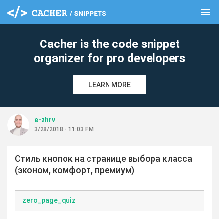
menu
clear
Cacher is the code snippet
organizer for pro developers
LEARN MORE
e-zhrv
3/28/2018 - 11:03 PM
Стиль кнопок на странице выбора класса
(эконом, комфорт, премиум)
zero_page_quiz