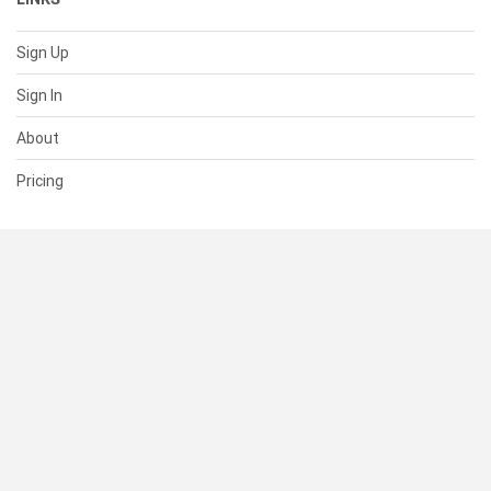
Sign Up
Sign In
About
Pricing
SUPPORT
Help Center
Contact Us
Status
RESOURCES