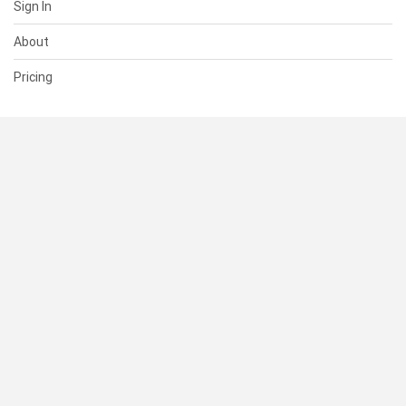
Sign In
About
Pricing
SUPPORT
Help Center
Contact Us
Status
RESOURCES
Documentation
Blog