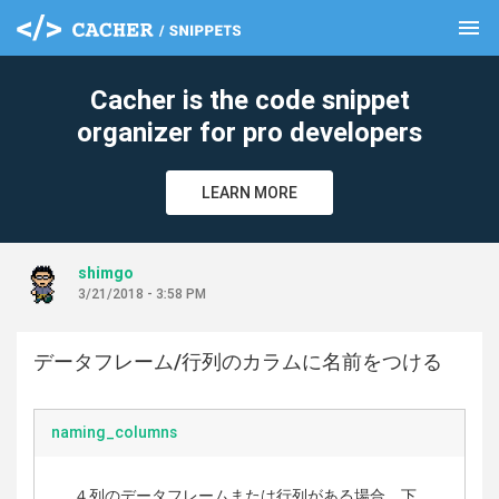
menu
clear
Cacher is the code snippet
organizer for pro developers
LEARN MORE
shimgo
3/21/2018 - 3:58 PM
データフレーム/行列のカラムに名前をつける
naming_columns
４列のデータフレームまたは行列がある場合、下