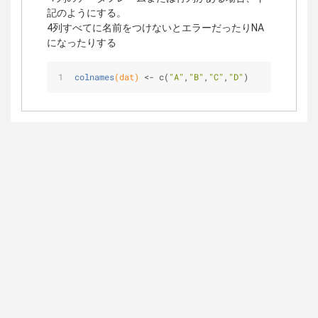
記のようにする。
4列すべてに名前をつけないとエラーだったりNA
になったりする
colnames
(dat)
 <- c(
"A"
,
"B"
,
"C"
,
"D"
)