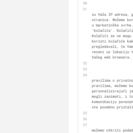
                        Možemo skupljati podatke o Vašem računalu i Vašim posjetima na ov
su Vaša IP adresa, g
stranice. Možemo kor
u marketinške svrhe
'kolačića'. Kolačići
Kolačići se ne mogu 
koristi kolačiće kak
pregledavali, te Vam
vezani uz lokaciju t
Vašeg web browsera.
                        Osobni podaci navedeni na ovoj stranici će se koristiti u 
pravilima o privatn
pravilima, možemo k
personalizirajući j
mogli zanimati, i t
komunikaciju povezan
ste posebno pristal
                        Uz otkrivanja koja su nužno potrebna za svrhe navedene drugdje
možemo otkriti poda