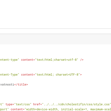
ontent-type"
content
=
"text/html;charset=utf-8"
 />
ontent-Type"
content
=
"text/html; charset=UTF-8"
>
ivatnosti
</
title
>
et"
type
=
"text/css"
href
=
"../../../cdn/cholestifin/css/style.css
wport"
content
=
"width=device-width, initial-scale=1, maximum-sca