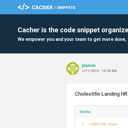
Cacher is the code snippet organize
We empower you and your team to get more done, 
plamen
1/11/2018 - 10:35 AM
Cholestifin Landing HR
terms
<!DOCTYPE 
html
>