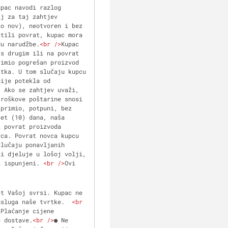
pac navodi razlog 
j za taj zahtjev 
o nov), neotvoren i bez 
tili povrat, kupac mora 
du narudžbe.
<
br
 />
Kupac 
s drugim ili na povrat 
imio pogrešan proizvod 
tka. U tom slučaju kupcu 
ije potekla od 
 Ako se zahtjev uvaži, 
roškove poštarine snosi 
primio, potpuni, bez 
et (10) dana, naša 
 povrat proizvoda 
ca. Povrat novca kupcu 
slučaju ponavljanih 
i djeluje u lošoj volji, 
i ispunjeni. 
<
br
 />
Ovi 
t Vašoj svrsi. Kupac ne 
usluga naše tvrtke.  
<
br
 Plaćanje cijene 
e dostave.
<
br
 />
● Ne 