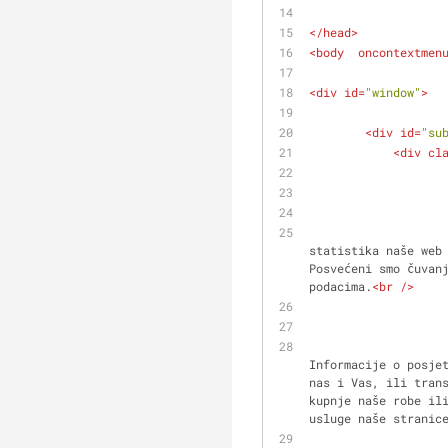
</
head
>
<
body
oncontextmen
<
div
id
=
"window"
>
<
div
id
=
"su
<
div
cl
                        Ne prikupljamo informacije o korisnicima, osim standardnih
statistika naše web 
Posvećeni smo čuvanj
podacima.
<
br
 />
Informacije o posje
nas i Vas, ili trans
kupnje naše robe il
usluge naše stranic