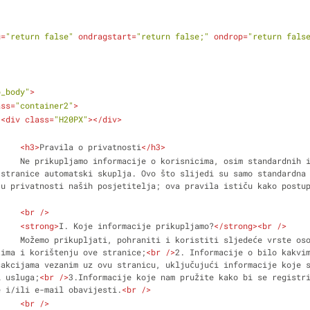
u
=
"return false"
ondragstart
=
"return false;"
ondrop
=
"return fals
b_body"
>
ass
=
"container2"
>
<
div
class
=
"H20PX"
>
</
div
>
<
h3
>
Pravila o privatnosti
</
h3
>
 informacija koje 
stranice automatski skuplja. Ovo što slijedi su samo standardna 
u privatnosti naših posjetitelja; ova pravila ističu kako postup
<
br
 />
<
strong
>
I. Koje informacije prikupljamo?
</
strong
>
<
br
 />
                        Možemo prikupljati, pohraniti i koristiti sljedeće vrst
tima i korištenju ove stranice;
<
br
 />
2. Informacije o bilo kakvim
akcijama vezanim uz ovu stranicu, uključujući informacije koje s
i usluga;
<
br
 />
3.Informacije koje nam pružite kako bi se registri
e i/ili e-mail obavijesti.
<
br
 />
<
br
 />