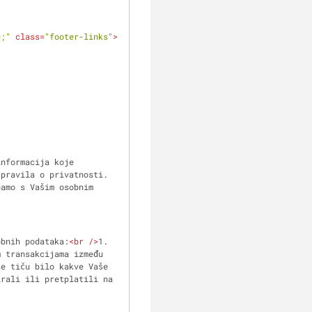
e;"
class
=
"footer-links"
>
pravila o privatnosti. 
amo s Vašim osobnim 
e osobnih podataka:
<
br
 />
1. 
 transakcijama između 
e tiču bilo kakve Vaše 
rali ili pretplatili na 