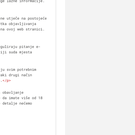
uge lažne informacije.
ne utječe na postojeće 
tka objavljivanja 
 na ovoj web stranici.
eguliraju pitanje e-
iji suda mjesta 
ju svim potrebnim 
aki drugi način 
a.
</
p
>
 obavljanje 
 da imate više od 18 
 detalje nećemo 