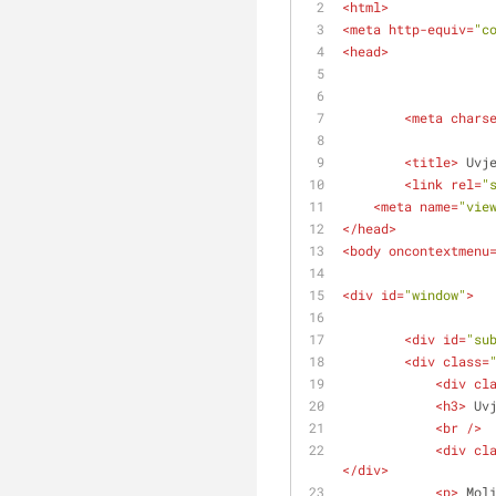
<
html
>
<
meta
http-equiv
=
"c
<
head
>
<
meta
chars
<
title
>
 Uvj
<
link
rel
=
"
<
meta
name
=
"vie
</
head
>
<
body
oncontextmenu
<
div
id
=
"window"
>
<
div
id
=
"su
<
div
class
=
<
div
cl
<
h3
>
 Uv
<
br
 />
<
div
cl
</
div
>
<
p
>
 Mol