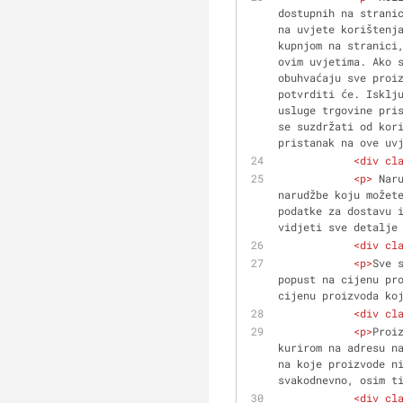
dostupnih na stranic
na uvjete korištenj
kupnjom na stranici,
ovim uvjetima. Ako 
obuhvaćaju sve proiz
potvrditi će. Isklju
usluge trgovine pris
se suzdržati od kori
pristanak na ove uv
<
div
cl
<
p
>
 Nar
narudžbe koju možete
podatke za dostavu i
vidjeti sve detalje
<
div
cl
<
p
>
Sve 
popust na cijenu pro
cijenu proizvoda ko
<
div
cl
<
p
>
Proi
kurirom na adresu na
na koje proizvode ni
svakodnevno, osim t
<
div
cl