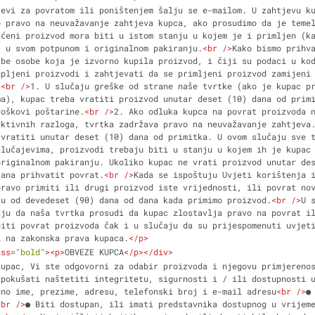
jevi za povratom ili poništenjem šalju se e-mailom. U zahtjevu ku
 pravo na neuvažavanje zahtjeva kupca, ako prosudimo da je temel
aćeni proizvod mora biti u istom stanju u kojem je i primljen (ka
, u svom potpunom i originalnom pakiranju.
<
br
 />
Kako bismo prihva
žbe osobe koja je izvorno kupila proizvod, i čiji su podaci u ko
pljeni proizvodi i zahtjevati da se primljeni proizvod zamijeni 
:
<
br
 />
1. U slučaju greške od strane naše tvrtke (ako je kupac pr
a), kupac treba vratiti proizvod unutar deset (10) dana od primi
roškovi poštarine.
<
br
 />
2. Ako odluka kupca na povrat proizvoda n
ktivnih razloga, tvrtka zadržava pravo na neuvažavanje zahtjeva.
vratiti unutar deset (10) dana od primitka. U ovom slučaju sve t
slučajevima, proizvodi trebaju biti u stanju u kojem ih je kupac 
riginalnom pakiranju. Ukoliko kupac ne vrati proizvod unutar des
rana prihvatit povrat.
<
br
 />
Kada se ispoštuju Uvjeti korištenja i
ravo primiti ili drugi proizvod iste vrijednosti, ili povrat nov
ku od devedeset (90) dana od dana kada primimo proizvod.
<
br
 />
U 
ju da naša tvrtka prosudi da kupac zlostavlja pravo na povrat il
biti povrat proizvoda čak i u slučaju da su prijespomenuti uvjet
i na zakonska prava kupaca.
</
p
>
ass
=
"bold"
>
<
p
>
OBVEZE KUPCA
</
p
>
</
div
>
kupac, Vi ste odgovorni za odabir proizvoda i njegovu primjerenos
 pokušati naštetiti integritetu, sigurnosti i / ili dostupnosti 
vno ime, prezime, adresu, telefonski broj i e-mail adresu
<
br
 />
●
<
br
 />
● Biti dostupan, ili imati predstavnika dostupnog u vrijem