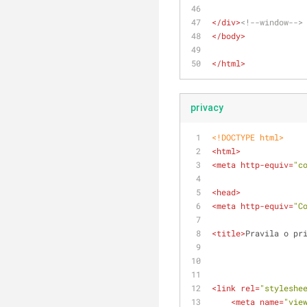
</
div
>
<!--window-->
</
body
>
</
html
>
privacy
<!DOCTYPE 
html
>
<
html
>
<
meta
http-equiv
=
"c
<
head
>
<
meta
http-equiv
=
"C
<
title
>
Pravila o pr
<
link
rel
=
"styleshe
<
meta
name
=
"vie