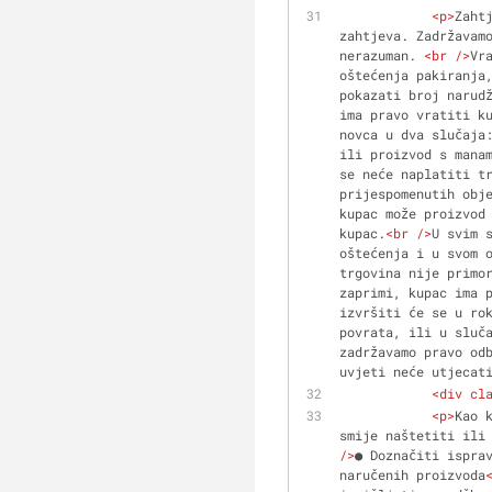
<
p
>
Zaht
zahtjeva. Zadržavamo
nerazuman. 
<
br
 />
Vr
oštećenja pakiranja
pokazati broj narud
ima pravo vratiti ku
novca u dva slučaja
ili proizvod s manam
se neće naplatiti t
prijespomenutih obje
kupac može proizvod 
kupac.
<
br
 />
U svim 
oštećenja i u svom o
trgovina nije primo
zaprimi, kupac ima p
izvršiti će se u ro
povrata, ili u sluča
zadržavamo pravo od
uvjeti neće utjecat
<
div
cl
<
p
>
Kao 
smije naštetiti ili
/>
● Doznačiti ispra
naručenih proizvoda