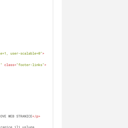
le=1, user-scalable=0"
>
clear
;"
class
=
"footer-links"
>
 OVE WEB STRANICE
</
p
>
ranice ili usluga 