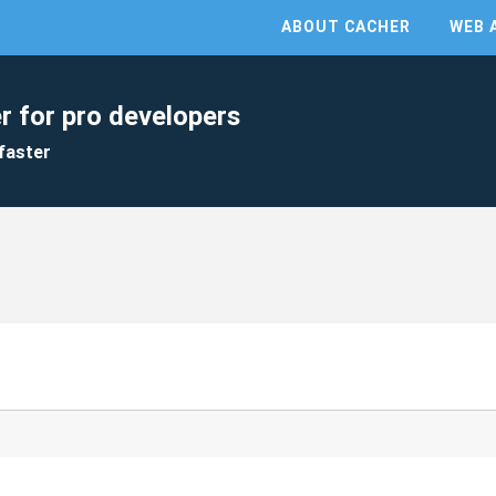
ABOUT CACHER
WEB 
r for pro developers
faster