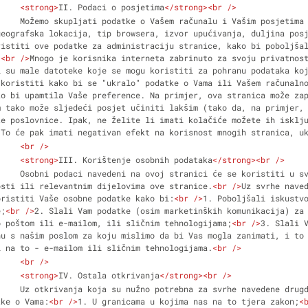
<
strong
>
II. Podaci o posjetima
</
strong
>
<
br
 />
u stranicu kao što 
eografska lokacija, tip browsera, izvor upućivanja, duljina posj
istiti ove podatke za administraciju stranice, kako bi poboljšal
.
<
br
 />
Mnogo je korisnika interneta zabrinuto za svoju privatnost
 su male datoteke koje se mogu koristiti za pohranu podataka koj
koristiti kako bi se "ukralo" podatke o Vama ili Vašem računalno
o bi upamtila Vaše preference. Na primjer, ova stranica može zap
 tako može sljedeći posjet učiniti lakšim (tako da, na primjer, 
e poslovnice. Ipak, ne želite li imati kolačiće možete ih isklju
 To će pak imati negativan efekt na korisnost mnogih stranica, u
<
br
 />
<
strong
>
III. Korištenje osobnih podataka
</
strong
>
<
br
 />
svrhe istaknute u 
osti ili relevantnim dijelovima ove stranice.
<
br
 />
Uz svrhe naved
oristiti Vaše osobne podatke kako bi:
<
br
 />
1. Poboljšali iskustvo
e;
<
br
 />
2. Slali Vam podatke (osim marketinških komunikacija) za 
o poštom ili e-mailom, ili sličnim tehnologijama;
<
br
 />
3. Slali V
u s našim poslom za koju mislimo da bi Vas mogla zanimati, i to 
i na to - e-mailom ili sličnim tehnologijama.
<
br
 />
<
br
 />
<
strong
>
IV. Ostala otkrivanja
</
strong
>
<
br
 />
 u ovim pravilima, 
tke o Vama:
<
br
 />
1. U granicama u kojima nas na to tjera zakon;
<