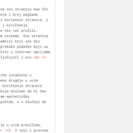
eta i broj pogleda 
i korisnost stranice, i 
 i korištenje 
e ste već pružili. 
m sistemu. Ova stranica 
amtiti koji ste dio 
prikaže podatke koji su 
čiti u internet opcijama 
ključujući i ovu.
<
br
 />
ene drugdje u ovim 
 korištenja stranice 
koje mislimo da bi Vas 
am marketinšku 
poštom, a u slučaju da 
br
 />
2. U vezi s pravnim 