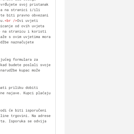
vrđujete svoj pristanak 
a na stranici i/ili 
te biti pravno obvezani 
cu.
<
br
 />
Ovi uvjeti 
icanje od ovih uvjeta 
 na stranicu i koristi 
aže s ovim uvjetima mora 
džbe naznačujete 
jućeg formulara za 
kad budete poslali svoje 
narudžbe kupac može 
ati priliku dobiti 
ne najave. Kupci plaćaju 
odi će biti isporučeni 
line trgovini. Na adrese 
ta. Isporuka se odvija 