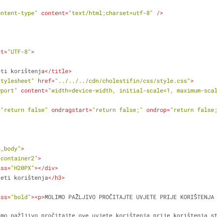
ontent-type"
content
=
"text/html;charset=utf-8"
 />
et
=
"UTF-8"
>
eti korištenja
</
title
>
stylesheet"
href
=
"../../../cdn/cholestifin/css/style.css"
>
wport"
content
=
"width=device-width, initial-scale=1, maximum-sca
=
"return false"
ondragstart
=
"return false;"
ondrop
=
"return false
b_body"
>
"container2"
>
ass
=
"H20PX"
>
</
div
>
jeti korištenja
</
h3
>
ass
=
"bold"
>
<
p
>
MOLIMO PAŽLJIVO PROČITAJTE UVJETE PRIJE KORIŠTENJA
imo pažljivo pročitajte ove uvjete korištenja prije korištenja st