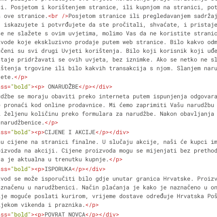
i. Posjetom i korištenjem stranice, ili kupnjom na stranici, pot
a ove stranice.
<
br
 />
Posjetom stranice ili pregledavanjem sadržaj
 iskazujete i potvrđujete da ste pročitali, shvaćate, i pristaje
se ne slažete s ovim uvjetima, molimo Vas da ne koristite strani
vode koje ekskluzivno prodaje putem web stranice. Bilo kakvo odm
čeni su svi drugi Uvjeti korištenja. Bilo koji korisnik koji uđe
taje pridržavati se ovih uvjeta, bez iznimke. Ako se netko ne sl
štenja trgovine ili bilo kakvih transakcija s njom. Slanjem naru
jete.
</
p
>
ass
=
"bold"
>
<
p
>
 ONARUDŽBE
</
p
>
</
div
>
udžbe se moraju obaviti preko interneta putem ispunjenja odgovara
 pronaći kod online prodavnice. Mi ćemo zaprimiti Vašu narudžbu 
 željenu količinu preko formulara za narudžbe. Nakon obavljanja 
 narudžbenice.
</
p
>
ass
=
"bold"
>
<
p
>
CIJENE I AKCIJE
</
p
>
</
div
>
su cijene na stranici finalne. U slučaju akcije, naši će kupci im
izvoda na akciji. Cijene proizvoda mogu se mijenjati bez prethod
ja je aktualna u trenutku kupnje.
</
p
>
ass
=
"bold"
>
<
p
>
ISPORUKA
</
p
>
</
div
>
zvod se može isporučiti bilo gdje unutar granica Hrvatske. Proizv
značenu u narudžbenici. Način plaćanja je kako je naznačeno u on
je moguće poslati kurirom, vrijeme dostave određuje Hrvatska Poš
ijekom vikenda i praznika.
</
p
>
ass
=
"bold"
>
<
p
>
POVRAT NOVCA
</
p
>
</
div
>