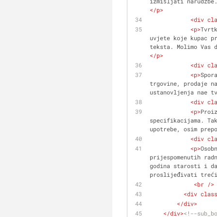
izmišljati narudžbe
</
p
>
<
div
cl
<
p
>
Tvrt
uvjete koje kupac pr
teksta. Molimo Vas 
</
p
>
<
div
cl
<
p
>
Spor
trgovine, prodaje na
ustanovljenja nae t
<
div
cl
<
p
>
Proi
specifikacijama. Tak
upotrebe, osim prep
<
div
cl
<
p
>
Osob
prijespomenutih radn
godina starosti i da
proslijeđivati treć
<
br
 />
<
div
clas
</
div
>
</
div
>
<!--sub_b