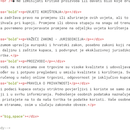
.
<
br
 />
● Ne izmišljati kritike proizvoda ili davati bilo koje dr
ass
=
"bold"
>
<
p
>
UVJETI KORIŠTENJA
</
p
>
</
div
>
ka zadržava pravo na promjenu ili ažuriranje ovih uvjeta, ali to 
ihvaća pri kupnji. Promjene ili obnova stupaju na snagu od trenu
da povremeno provjeravate promjene na odjeljku uvjeta korištenja
ass
=
"bold"
>
<
p
>
VAŽEĆI ZAKONI - JURISDIKCIJA
</
p
>
</
div
>
azumom upravlja europski i hrvatski zakon, posebno zakoni koji r
 daljinu i zaštite kupaca, i podvrgnut je ekskluzivnoj jurisdikc
vrtke.
</
p
>
ass
=
"bold"
>
<
p
>
PROIZVODI
</
p
>
</
div
>
zvodi na stranicama ove trgovine su visoke kvalitete i udovoljava
ođer su i potpuno pregledani u smislu kvalitete i korištenja. Sv
oručenog u našoj online trgovini, odgovornost je isključivo kupc
ass
=
"bold"
>
<
p
>
PRAVILA O PRIVATNOSTI
</
p
>
</
div
>
ni podaci kupaca ostaju striktno povjerljivi i koriste se samo za
ji i u svrhu informiranja. Podnošenje osobnih podataka naznačuje
 pristajete na to da naša tvrtka te podatke koristi. Vaše osobne
im stranama, osim u slučaju zakonske obveze.
</
p
>
s
=
"big_space"
>
</
div
>
ody-->