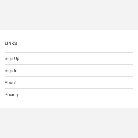
LINKS
Sign Up
Sign In
About
Pricing
SUPPORT
Help Center