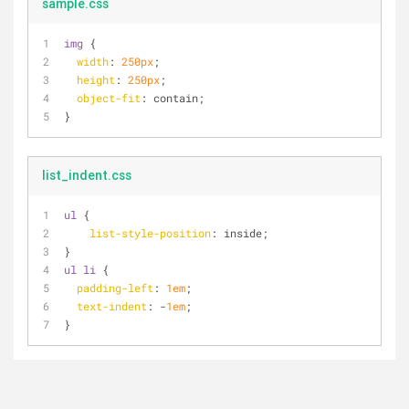
sample.css
img
 {
width
: 
250px
;
height
: 
250px
;
object-fit
: contain;
}
list_indent.css
ul
 {
list-style-position
: inside;
}
ul
li
 {
padding-left
: 
1em
;
text-indent
: -
1em
;
}