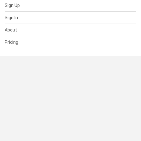
Sign Up
Sign In
About
Pricing
SUPPORT
Help Center
Contact Us
Status
RESOURCES
Documentation