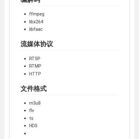
ffmpeg
libx264
libfaac
流媒体协议
RTSP
RTMP
HTTP
文件格式
m3u8
flv
ts
HDS