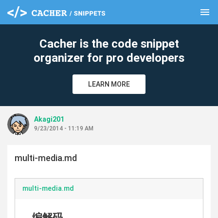
menu
clear
Cacher is the code snippet
organizer for pro developers
LEARN MORE
Akagi201
9/23/2014 - 11:19 AM
multi-media.md
multi-media.md
编解码