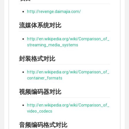
http://revenge.daimajia.com/
流媒体系统对比
http://en.wikipedia.org/wiki/Comparison_of_
streaming_media_systems
封装格式对比
http://en.wikipedia.org/wiki/Comparison_of_
container_formats
视频编码器对比
http://en.wikipedia.org/wiki/Comparison_of_
video_codecs
音频编码格式对比