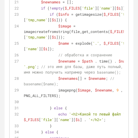
$newnames
 = [];
if
 (!
empty
(
$_FILES
[
'file'
][
'name'
][
$i
])) {
if
 (
$info
 = getimagesize(
$_FILES
[
'file'
]
[
'tmp_name'
][
$i
])) {
$image
 = 
imagecreatefromstring(file_get_contents(
$_FILES
[
'file
[
'tmp_name'
][
$i
]));
$name
 = explode(
'.'
, 
$_FILES
[
'file'
]
[
'name'
][
$i
]);
// обработка и сохранение
$newname
 = 
$path
 . time() . 
$name
[
0
'.png'
; 
// это имя для базы, даже путь полный, только 
имя можно получить например через basename();
$newnames
[] = 
$newname
; 
// 
basename($name);
                imagepng(
$image
, 
$newname
, 
9
 , 
PNG_ALL_FILTERS);
            } 
else
 {
echo
'<h2>Какой то левый файл '
 . 
$_FILES
[
'file'
][
'name'
][
$i
] . 
'</h2>'
;
            }
        } 
else
 {