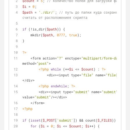
$count
 = 
5
; 
// количество полей для загрузки файлов
$i
 = 
0
;
$path
 = 
'./dir/'
; 
// путь до папки куда сохранять, ./ 
считать от расположениея скрипта
if
 (!is_dir(
$path
)) {
    mkdir(
$path
, 
0777
, 
true
);
}
?>
    <form action=
"?"
 enctype=
"multipart/form-data"
method=
"post"
>
<?php
while
 (++
$i
 <= 
$count
) : 
?>
            <div><input type=
"file"
 name=
"file[]"
/>
</div>
<?php
endwhile
; 
?>
        <div><input type=
"submit"
 name=
"submit"
value=
"submit"
/></div>
    </form>
<?php
if
 (
isset
(
$_POST
[
'submit'
]) && count(
$_FILES
)) {
for
 (
$i
 = 
0
; 
$i
 <= 
$count
; 
$i
++) {