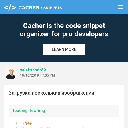
menu
clear
Cacher is the code snippet
organizer for pro developers
LEARN MORE
yaleksandr89
10/16/2019 - 7:05 PM
Загрузка нескольких изображений.
loading-few-img
<?php