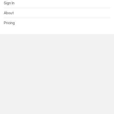
Sign In
About
Pricing
SUPPORT
Help Center
Contact Us
Status
RESOURCES
Documentation
Blog