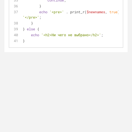
continue
;
        }
echo
'<pre>'
 . print_r(
$newnames
, 
true
) . 
'</pre>'
;
    }
} 
else
 {
echo
'<h2>Ни чего не выбрано</h2>'
;
}