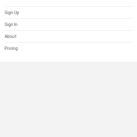
Sign Up
Sign In
About
Pricing
SUPPORT
Help Center
Contact Us
Status
RESOURCES