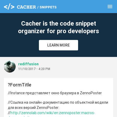
menu
clear
Cacher is the code snippet
organizer for pro developers
LEARN MORE
rediffusion
11/10/2017 - 4:20 PM
?FormTitle
//Instance представляет окно браузера в ZennoPoster
//Ссылка на онлайн-документацию по объектной модели
для всех версий ZennoPoster:
//
http://zennolab.com/wiki/en:zennoposter:macros-