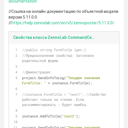
documentation
//Ссылка на онлайн-документацию по объектной модели
версии 5.11.0.0:
//
https://help.zennolab.com/en/v5/zennoposter/5.11.0.0/
Свойства класса ZennoLab.CommandCenter.Instance
//public string FormTitle {get;}
//Предназначение свойства: Заголовок 
родительской формы
//Демонстрация:
project.SendInfoToLog(
"Текущее значения 
FormTitle: "
 + instance.FormTitle);
//instance.FormTitle = "test1"; //Свойство 
работает только на чтение. Если 
раскомментировать - будет ошибка.
instance.AddToTitle(
"test2"
);
project.SendInfoToLog(
"Текущее значения 