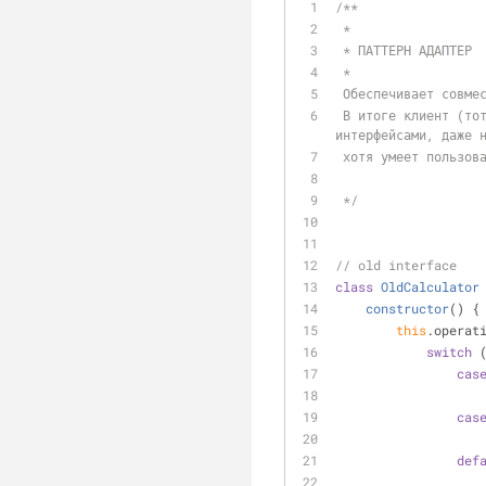
/**
 *
 * ПАТТЕРН АДАПТЕР
 *
 Обеспечивает совме
 В итоге клиент (тот кто вызывает методы) через адаптер может работать с разными классами с разными 
интерфейсами, даже 
 хотя умеет пользов
 */
// old interface
class
OldCalculator
constructor
(
)
 {
this
.operat
switch
 
cas
cas
def