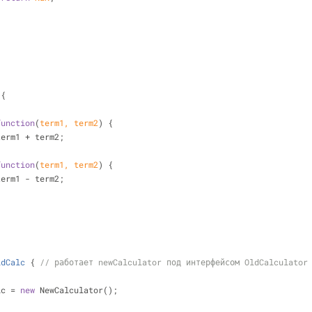
{
function
(
term1, term2
) 
{
term1 + term2;
function
(
term1, term2
) 
{
term1 - term2;
ldCalc
{ 
// работает newCalculator под интерфейсом OldCalculator
lc = 
new
 NewCalculator();