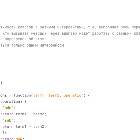
стимость классов с разными интерфейсами, т.е. выполняет роль пер
не подозревая об этом,
аться только одним интерфейсом. 
{
ions = 
function
(
term1, term2, operation
) 
{
(operation) {
e
'add'
:
return
 term1 + term2;
e
'sub'
:
return
 term1 - term2;
ault
:
return
NaN
;