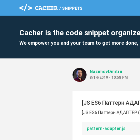
Cacher is the code snippet organize
We empower you and your team to get more done, 
NazimovDmitrii
8/14/2019 - 10:58 PM
[JS ES6 Паттерн АДА
[JS ES6 Паттерн АДАПТЕР (
pattern-adapter.js