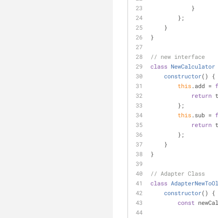
            }
        };
    }
}
// new interface
class
NewCalculator
constructor
(
)
 {
this
.add = 
return
 
        };
this
.sub = 
return
 
        };
    }
}
// Adapter Class
class
AdapterNewToO
constructor
(
)
 {
const
 newCa