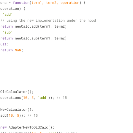
ions = 
function
(
term1, term2, operation
) 
{
(operation) {
e
'add'
:
// using the new implementation under the hood
return
 newCalc.add(term1, term2);
e
'sub'
:
return
 newCalc.sub(term1, term2);
ault
:
return
NaN
;
 OldCalculator();
.operations(
10
, 
5
, 
'add'
)); 
// 15
 NewCalculator();
.add(
10
, 
5
)); 
// 15
 
new
 AdapterNewToOldCalc();