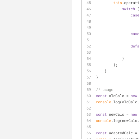
this
.operat
switch
 
cas
cas
def
            }
        };
    }
}
// usage
const
 oldCalc = 
new
console
.log(oldCalc
const
 newCalc = 
new
console
.log(newCalc
const
 adaptedCalc =