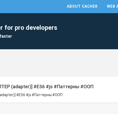
ABOUT CACHER
WEB 
r for pro developers
faster
ПТЕР (adapter)] #ES6 #js #Паттерны #ООП
adapter)] #ES6 #js #Паттерны #ООП