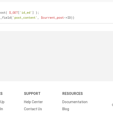
post( 
$_GET
[
'id_ed'
] ); 
t_field(
'post_content'
, 
$current_post
->ID))
KS
SUPPORT
RESOURCES
 Up
Help Center
Documentation
In
Contact Us
Blog