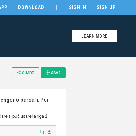
APP
DOWNLOAD
SIGN IN
SIGN UP
LEARN MORE
clear
share
add_circle_outline
SHARE
SAVE
 vengono parsati. Per
are si può usare la riga 2
content_copy
file_download