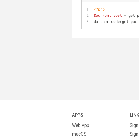
<?php
$current_post
 = get_
do_shortcode(get_pos
APPS
LIN
Web App
Sign
macOS
Sign 