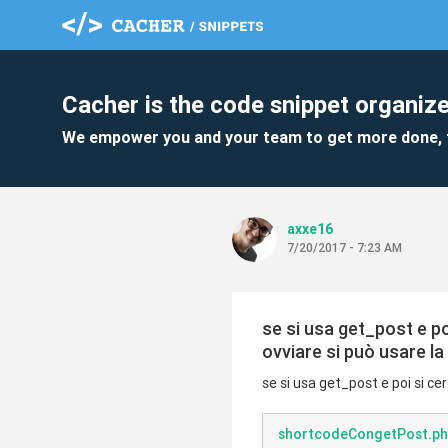
Cacher is the code snippet organize
We empower you and your team to get more done, 
axxe16
7/20/2017 - 7:23 AM
se si usa get_post e po
ovviare si può usare la 
se si usa get_post e poi si ce
shortcodeCongetPost.p