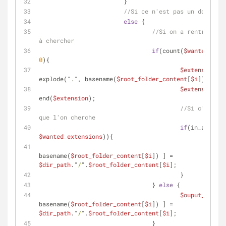
			}
//Si ce n'est pas un dossier
else
 {
//Si on a rentré des 
à chercher
if
(count(
$wanted_exte
0
){
$extension
 = 
explode(
"."
, basename(
$root_folder_content
[
$i
]));
$extension
 = 
end(
$extension
);
//Si c'est l'
que l'on cherche
if
(in_array(
$
$wanted_extensions
)){
$oupu
basename(
$root_folder_content
[
$i
]) ] = 
$dir_path
.
"/"
.
$root_folder_content
[
$i
];
					}
				} 
else
 {
$ouput_array
[ 
basename(
$root_folder_content
[
$i
]) ] = 
$dir_path
.
"/"
.
$root_folder_content
[
$i
];
				}