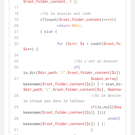
$root_folder_content
, 
2
 );
//Si le dossier est vide
if
(count(
$root_folder_content
)===
0
){
return
NULL
;
	} 
else
 {
for
 (
$i
=
0
; 
$i
 < count(
$root_folder_co
$i
++) {
//Si c'est un dossier
if
( 
is_dir(
$dir_path
.
"/"
.
$root_folder_content
[
$i
]) === 
tr
$ouput_array
[ 
basename(
$root_folder_content
[
$i
$dir_path
.
"/"
.
$root_folder_content
[
$i
], 
$wanted_exten
//Si le dossier est v
le stoque pas dans le tableau
if
(is_null(
$ouput_arr
basename(
$root_folder_content
[
$i
]) ])){
unset
( 
$ouput
basename(
$root_folder_content
[
$i
]) ] );
				}