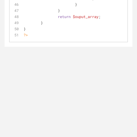
			}
		}
return
$ouput_array
;
	}
}
?>