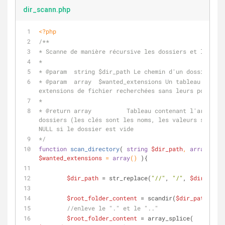
dir_scann.php
<?php
/**
* Scanne de manière récursive les dossiers et leur co
*
* 
@param
  string $dir_path Le chemin d'un dossier
* 
@param
  array  $wanted_extensions Un tableau conten
extensions de fichier recherchées sans leurs points.
*
* 
@return
 array          Tableau contenant l'arborese
dossiers (les clés sont les noms, les valeurs sont le
NULL si le dossier est vide
*/
function
scan_directory
(
string
$dir_path
, 
array
$wanted_extensions
 = 
array
(
) 
)
{
$dir_path
 = str_replace(
"//"
, 
"/"
, 
$dir_path
)
$root_folder_content
 = scandir(
$dir_path
);
//enleve le "." et le ".."
$root_folder_content
 = array_splice( 