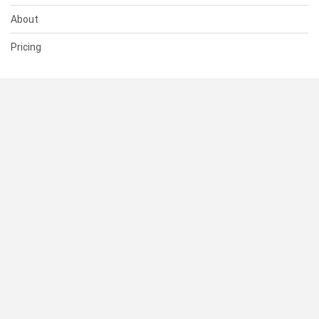
About
Pricing
SUPPORT
Help Center
Contact Us
Status
RESOURCES
Documentation
Blog
Terms of Use