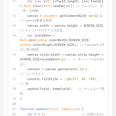
for
 (
var
 i=
0
; i<field.length; i++) field[i] 
= 
Math
.floor(
Math
.random()*
2
); 
// ランダムに「生」
「死」を格納
    canvas = 
document
.getElementById(
'world'
); 
// canvas要素を取得
    canvas.width = canvas.height = SCREEN_SIZE; 
// キャンバスのサイズを設定
var
 scaleRate = 
Math
.min(
window
.innerWidth/SCREEN_SIZE, 
window
.innerHeight/SCREEN_SIZE); 
// Canvas引き伸
ばし率の取得
    canvas.style.width = canvas.style.height = 
SCREEN_SIZE*scaleRate+
'px'
;  
// キャンバスを引き伸
ばし
    context = canvas.getContext(
'2d'
);              
// コンテキスト
    context.fillStyle = 
'rgb(211, 85, 149)'
;        
// 色
    update(field, tempField);   
// ゲームループ開
始
}
function
update
(
field, tempField
) 
{
var
 n = 
0
;                    
// 自身のまわり