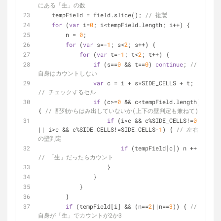
にある「生」の数
    tempField = field.slice(); 
// 複製
for
 (
var
 i=
0
; i<tempField.length; i++) {
        n = 
0
;
for
 (
var
 s=-
1
; s<
2
; s++) {
for
 (
var
 t=-
1
; t<
2
; t++) {
if
 (s==
0
 && t==
0
) 
continue
; 
// 
自身はカウントしない
var
 c = i + s*SIDE_CELLS + t;   
// チェックするセル
if
 (c>=
0
 && c<tempField.length) 
{ 
// 配列からはみ出していないか(上下の壁判定も兼ねて)
if
 (i<c && c%SIDE_CELLS!=
0
|| i>c && c%SIDE_CELLS!=SIDE_CELLS-
1
) { 
// 左右
の壁判定
if
 (tempField[c]) n ++; 
// 「生」だったらカウント
                    }
                }
            }
        }
if
 (tempField[i] && (n==
2
||n==
3
)) { 
// 
自身が「生」でカウントが2か3