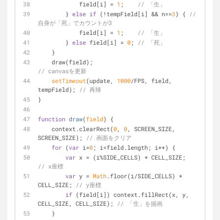
            field[i] = 
1
;    
// 「生」
        } 
else
if
 (!tempField[i] && n==
3
) { 
// 
自身が「死」でカウントが3
            field[i] = 
1
;    
// 「生」
        } 
else
 field[i] = 
0
; 
// 「死」
    }
    draw(field);                                    
// canvasを更新
setTimeout
(update, 
1000
/FPS, field, 
tempField); 
// 再帰
}
function
draw
(
field
) 
{
    context.clearRect(
0
, 
0
, SCREEN_SIZE, 
SCREEN_SIZE); 
// 画面をクリア
for
 (
var
 i=
0
; i<field.length; i++) {
var
 x = (i%SIDE_CELLS) * CELL_SIZE;  
// x座標
var
 y = 
Math
.floor(i/SIDE_CELLS) * 
CELL_SIZE; 
// y座標
if
 (field[i]) context.fillRect(x, y, 
CELL_SIZE, CELL_SIZE); 
// 「生」を描画
    }