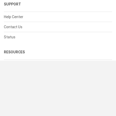
SUPPORT
Help Center
Contact Us
Status
RESOURCES
Documentation
Blog
Terms of Use
Privacy Policy