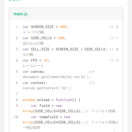
main.js
var
 SCREEN_SIZE = 
500
;                    
// キ
ャンバスの幅
var
 SIDE_CELLS = 
200
;                     
// 一
辺のセルの数
var
 CELL_SIZE = SCREEN_SIZE / SIDE_CELLS; 
// セ
ルの幅
var
 FPS = 
10
;                             
// フ
レームレート
var
 canvas;                     
//= 
document.getElementById('world');
var
 context;                    
//= 
canvas.getContext('2d');
window
.onload = 
function
(
) 
{
var
 field = 
new
Array
(SIDE_CELLS*SIDE_CELLS); 
// フィールド情報
var
 tempField = 
new
Array
(SIDE_CELLS*SIDE_CELLS); 
// フィールド情報の
一時記憶用