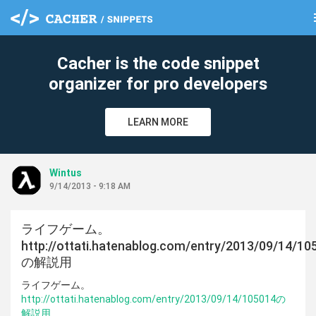
m
clea
Cacher is the code snippet
organizer for pro developers
LEARN MORE
Wintus
9/14/2013 - 9:18 AM
ライフゲーム。
http://ottati.hatenablog.com/entry/2013/09/14/10
の解説用
ライフゲーム。
http://ottati.hatenablog.com/entry/2013/09/14/105014の
解説用