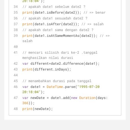
20:18:04"
);
// apakah date1 sebelum date2 ?
print
(date1.isBefore(date2)); 
// => benar
// apakah date1 sesuadah date2 ?
print
(date1.isAfter(date2)); 
// => salah
// apakah date1 sama dengan date2 ?
print
(date1.isAtSameMomentAs(date2)); 
// => 
salah
// mencari silisih dari ke-2 .tanggal 
menghasilkan nilai durasi
var
 different=date2.difference(date1);
print
(different.inDays); 
// menambahkan durasi pada tanggal
var
 date1 = 
DateTime
.parse(
"1995-07-20 
20:18:04"
);
var
 newDate = date1.add(
new
Duration
(days: 
366
));
print
(newDate); 