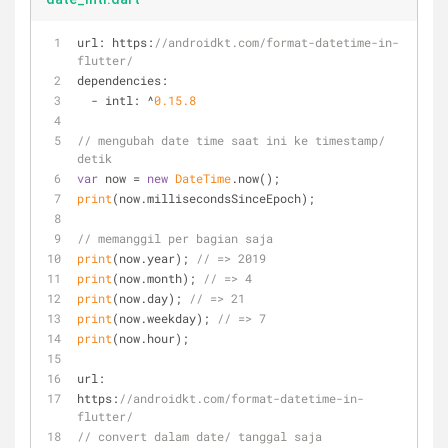
url: https:
//androidkt.com/format-datetime-in-
flutter/
dependencies:
  - intl: ^
0.15
.8
// mengubah date time saat ini ke timestamp/ 
detik
var
 now = 
new
DateTime
.now();
print
(now.millisecondsSinceEpoch);
// memanggil per bagian saja
print
(now.year); 
// => 2019
print
(now.month); 
// => 4
print
(now.day); 
// => 21
print
(now.weekday); 
// => 7
print
(now.hour); 
url:
https:
//androidkt.com/format-datetime-in-
flutter/
// convert dalam date/ tanggal saja