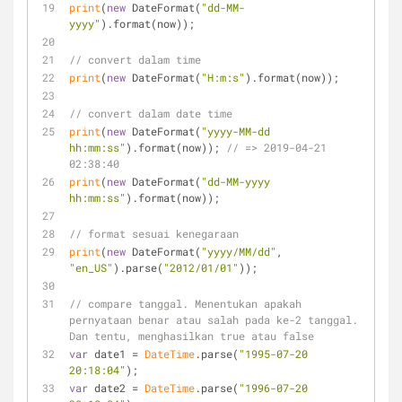
print
(
new
 DateFormat(
"dd-MM-
yyyy"
).format(now));
// convert dalam time
print
(
new
 DateFormat(
"H:m:s"
).format(now)); 
// convert dalam date time
print
(
new
 DateFormat(
"yyyy-MM-dd 
hh:mm:ss"
).format(now)); 
// => 2019-04-21 
02:38:40
print
(
new
 DateFormat(
"dd-MM-yyyy 
hh:mm:ss"
).format(now));
// format sesuai kenegaraan
print
(
new
 DateFormat(
"yyyy/MM/dd"
, 
"en_US"
).parse(
"2012/01/01"
)); 
// compare tanggal. Menentukan apakah 
pernyataan benar atau salah pada ke-2 tanggal. 
Dan tentu, menghasilkan true atau false
var
 date1 = 
DateTime
.parse(
"1995-07-20 
20:18:04"
); 
var
 date2 = 
DateTime
.parse(
"1996-07-20 