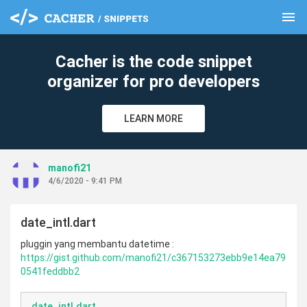
menu
clear
Cacher is the code snippet
organizer for pro developers
LEARN MORE
manofi21
4/6/2020 - 9:41 PM
date_intl.dart
pluggin yang membantu datetime :
https://gist.github.com/manofi21/c367153273ebb9e14ea79
0541feddbb2
date_intl.dart