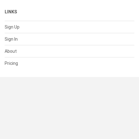
LINKS
Sign Up
Sign In
About
Pricing
SUPPORT
Help Center
Contact Us
Status
RESOURCES