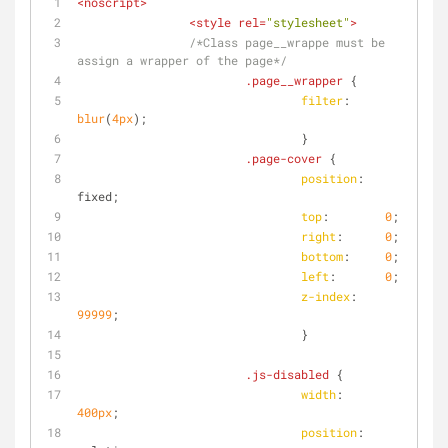
<
noscript
>
<
style
rel
=
"stylesheet"
>
/*Class page__wrappe must be 
assign a wrapper of the page*/
.page__wrapper
 {
filter
: 
blur
(
4px
);
				}
.page-cover
 {
position
:   
fixed;
top
:        
0
;
right
:      
0
;
bottom
:     
0
;
left
:       
0
;
z-index
:    
99999
;
				}
.js-disabled
 {
width
:      
400px
;
position
:   