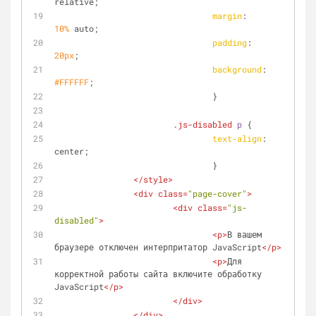
relative;
margin
:     
10%
 auto;
padding
:    
20px
;
background
: 
#FFFFFF
;
				}
.js-disabled
p
 {
text-align
: 
center;
				}
</
style
>
<
div
class
=
"page-cover"
>
<
div
class
=
"js-
disabled"
>
<
p
>
В вашем 
браузере отключен интерпритатор JavaScript
</
p
>
<
p
>
Для 
корректной работы сайта включите обработку 
JavaScript
</
p
>
</
div
>
</
div
>