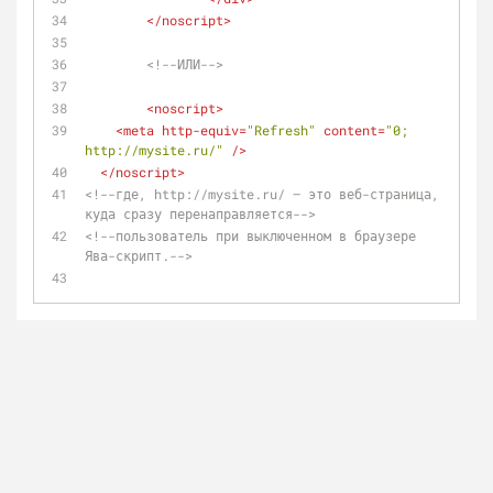
</
noscript
>
<!--ИЛИ-->
<
noscript
>
<
meta
http-equiv
=
"Refresh"
content
=
"0; 
http://mysite.ru/"
 />
</
noscript
>
<!--где, http://mysite.ru/ – это веб-страница, 
куда сразу перенаправляется-->
<!--пользователь при выключенном в браузере 
Ява-скрипт.-->