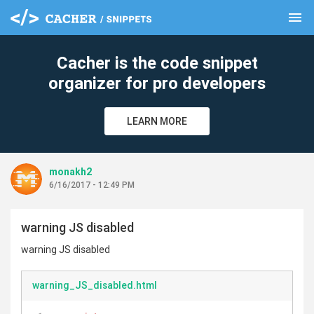
menu
clear
Cacher is the code snippet
organizer for pro developers
LEARN MORE
monakh2
6/16/2017 - 12:49 PM
warning JS disabled
warning JS disabled
warning_JS_disabled.html