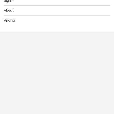
Sign In
About
Pricing
SUPPORT
Help Center
Contact Us
Status
RESOURCES
Documentation
Blog