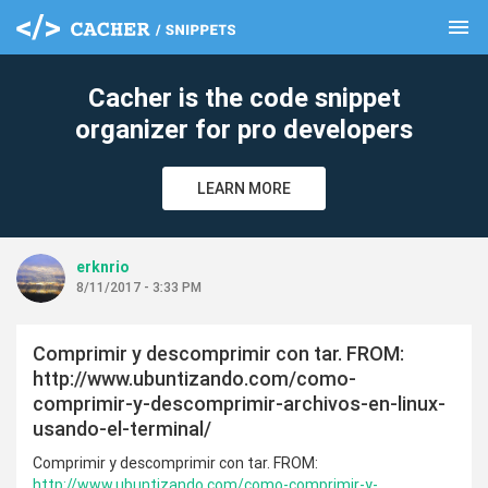
menu
clear
Cacher is the code snippet
organizer for pro developers
LEARN MORE
erknrio
8/11/2017 - 3:33 PM
Comprimir y descomprimir con tar. FROM:
http://www.ubuntizando.com/como-
comprimir-y-descomprimir-archivos-en-linux-
usando-el-terminal/
Comprimir y descomprimir con tar. FROM:
http://www.ubuntizando.com/como-comprimir-y-