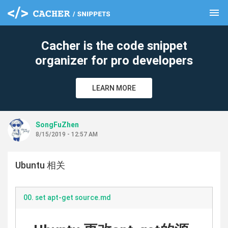
menu
clear
Cacher is the code snippet
organizer for pro developers
LEARN MORE
SongFuZhen
8/15/2019 - 12:57 AM
Ubuntu 相关
00. set apt-get source.md