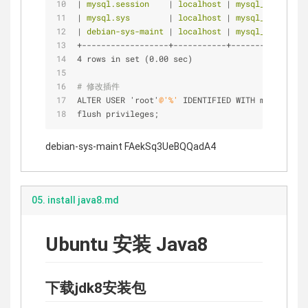
|
 mysql.session    
|
 localhost 
|
 mysql_native_pa
|
 mysql.sys        
|
 localhost 
|
 mysql_native_pa
|
 debian-sys-maint 
|
 localhost 
|
 mysql_native_pa
+------------------+-----------+----------------
4 rows in set (0.00 sec)
# 修改插件
ALTER USER 'root'
@'%'
 IDENTIFIED WITH mysql_nati
flush privileges;
debian-sys-maint FAekSq3UeBQQadA4
05. install java8.md
Ubuntu 安装 Java8
下载jdk8安装包