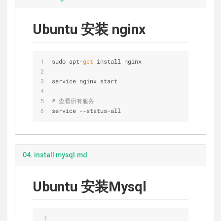
Ubuntu 安装 nginx
sudo apt-
get
 install nginx
service nginx start
# 查看所有服务
service --status-all 
04. install mysql.md
Ubuntu 安装Mysql