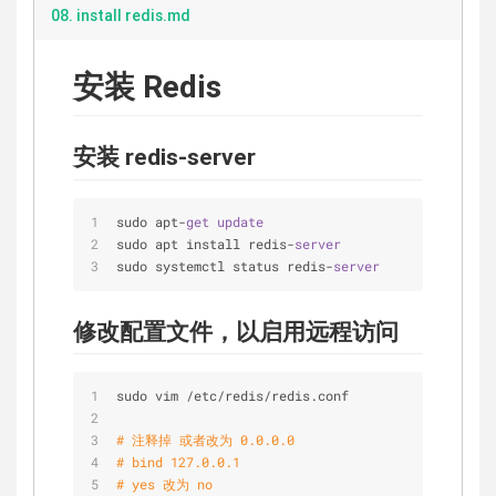
08. install redis.md
安装 Redis
安装 redis-server
sudo apt-
get
update
sudo apt install redis-
server
sudo systemctl status redis-
server
修改配置文件，以启用远程访问
sudo vim /etc/redis/redis.conf
# 注释掉 或者改为 0.0.0.0
# bind 127.0.0.1
# yes 改为 no