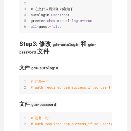
# 在文件末尾添加内容如下
autologin-
user
=root
greeter-
show
-manual-
login
=
true
all
-guest=
false
Step3: 修改
和
gdm-autologin
gdm-
文件
password
文件
gdm-autologin
# 注释一行
# auth required pam_success_if.so user!=root quie
文件
gdm-password
# 注释一行
# auth required pam_success_if.so user!=root quie