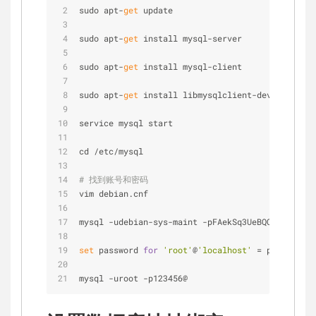
sudo apt-
get
 update
sudo apt-
get
 install mysql-server
sudo apt-
get
 install mysql-client
sudo apt-
get
 install libmysqlclient-dev
service mysql start
cd /etc/mysql
# 找到账号和密码
vim debian.cnf
mysql -udebian-sys-maint -pFAekSq3UeBQQadA4
set
 password 
for
'root'
@
'localhost'
 = password(
'
mysql -uroot -p123456@