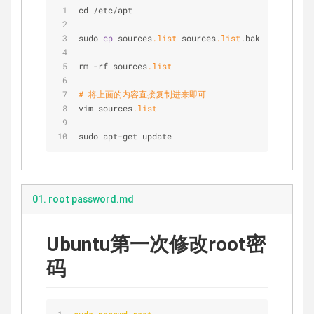
cd /etc/apt
sudo 
cp
 sources
.list
 sources
.list
.bak
rm -rf sources
.list
# 将上面的内容直接复制进来即可
vim sources
.list
sudo apt-get update
01. root password.md
Ubuntu第一次修改root密
码
sudo passwd root