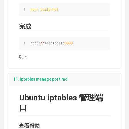
yarn build-hot
完成
http:
//
localhost:
3000
以上
11. iptables manage port.md
Ubuntu iptables 管理端
口
查看帮助