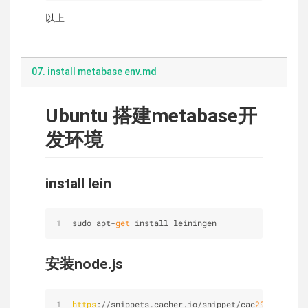
以上
07. install metabase env.md
Ubuntu 搭建metabase开
发环境
install lein
sudo apt-
get
 install leiningen
安装node.js
https
://snippets.cacher.io/snippet/cac
29
c
91
e
4209
b