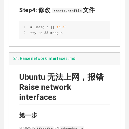
Step4: 修改
文件
/root/.profile
# `mesg n || 
true
`
tty -s && mesg n
21. Raise network interfaces .md
Ubuntu 无法上网，报错
Raise network
interfaces
第一步
执行命令
和
ifconfig
ifconfig -a