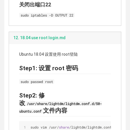
关闭出端口22
sudo iptables -D OUTPUT 22
12. 18.04 use root login.md
Ubuntu 18.04 设置使用 root登陆
Step1: 设置 root 密码
sudo passwd root
Step2: 修
改
/usr/share/lightdm/lightdm.conf.d/50-
文件内容
ubuntu.conf
sudo vim /usr/
share
/lightdm/lightdm.conf.d/
50
-ubu