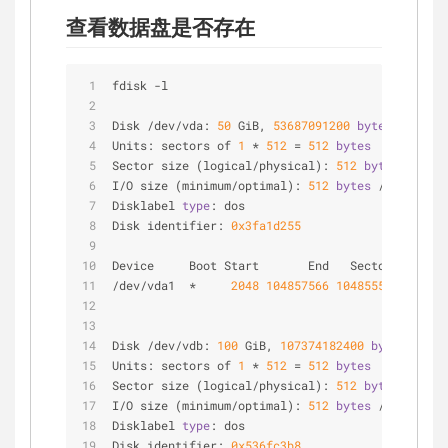
查看数据盘是否存在
fdisk 
-
l
Disk 
/
dev
/
vda: 
50
 GiB, 
53687091200
bytes
, 
104857
Units: sectors of 
1
*
512
=
512
bytes
Sector size (logical
/
physical): 
512
bytes
/
512
I
/
O size (minimum
/
optimal): 
512
bytes
/
512
byte
Disklabel 
type
: dos
Disk identifier: 
0x3fa1d255
Device     Boot Start       End   Sectors Size I
/
dev
/
vda1  
*
2048
104857566
104855519
  50G 
8
Disk 
/
dev
/
vdb: 
100
 GiB, 
107374182400
bytes
, 
2097
Units: sectors of 
1
*
512
=
512
bytes
Sector size (logical
/
physical): 
512
bytes
/
512
I
/
O size (minimum
/
optimal): 
512
bytes
/
512
byte
Disklabel 
type
: dos
Disk identifier: 
0x536fc3b8