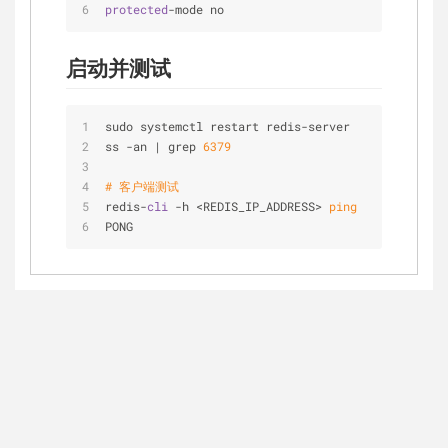
protected
-mode no
启动并测试
sudo systemctl restart redis-server
ss -an | grep 
6379
# 客户端测试
redis-
cli
 -h <REDIS_IP_ADDRESS> 
ping
PONG