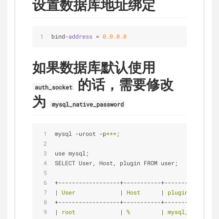
设置数据库地址绑定
bind
-
address
=
0
.0
.0
.0
如果数据库默认使用
的话，需要修改
auth_socket
为
mysql_native_password
mysql -uroot -p
*
*
*
;
use mysql;
SELECT User, Host, plugin FROM user;
+------------------+-----------+----------------
|
 User             
|
 Host      
|
 plugin         
+------------------+-----------+----------------
|
 root             
|
 %         
|
 mysql_native_pa