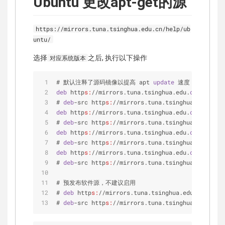
Ubuntu 更改apt-get的源
https://mirrors.tuna.tsinghua.edu.cn/help/ub
untu/
选择
之后, 执行以下操作
对应系统版本
# 默认注释了源码镜像以提高 apt 
update
 速度，如有需要
deb
 http
s:
//mirrors.tuna.tsinghua.edu.
cn
/ubuntu/
# 
deb
-src http
s:
//mirrors.tuna.tsinghua.edu.
cn
/u
deb
 http
s:
//mirrors.tuna.tsinghua.edu.
cn
/ubuntu/
# 
deb
-src http
s:
//mirrors.tuna.tsinghua.edu.
cn
/u
deb
 http
s:
//mirrors.tuna.tsinghua.edu.
cn
/ubuntu/
# 
deb
-src http
s:
//mirrors.tuna.tsinghua.edu.
cn
/u
deb
 http
s:
//mirrors.tuna.tsinghua.edu.
cn
/ubuntu/
# 
deb
-src http
s:
//mirrors.tuna.tsinghua.edu.
cn
/u
# 预发布软件源，不建议启用
# 
deb
 http
s:
//mirrors.tuna.tsinghua.edu.
cn
/ubunt
# 
deb
-src http
s:
//mirrors.tuna.tsinghua.edu.
cn
/u