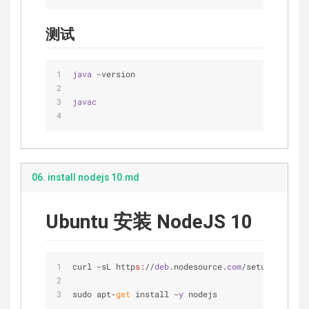
测试
java 
-version
javac
06. install nodejs 10.md
Ubuntu 安装 NodeJS 10
curl -sL http
s:
//
deb
.nodesource.
com
/setup_10.
x
 | 
sudo apt-
get
 install -
y
 nodejs