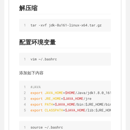
解压缩
tar 
-
xvf jdk
-
8u161
-
linux
-
x64.tar.gz
配置环境变量
vim 
~
/
.bashrc
添加如下内容
#JAVA
export
JAVA_HOME
=
$HOME
/Java/jdk1.8.0_161/
export
JRE_HOME
=
$JAVA_HOME
/jre
export
PATH
=
$JAVA_HOME
/bin:$JRE_HOME/bin:$PATH
export
CLASSPATH
=
$JAVA_HOME
/lib:$JRE_HOME/li
source 
~
/
.bashrc