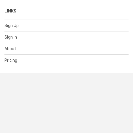
LINKS
Sign Up
Sign In
About
Pricing
SUPPORT
Help Center
Contact Us
Status
RESOURCES