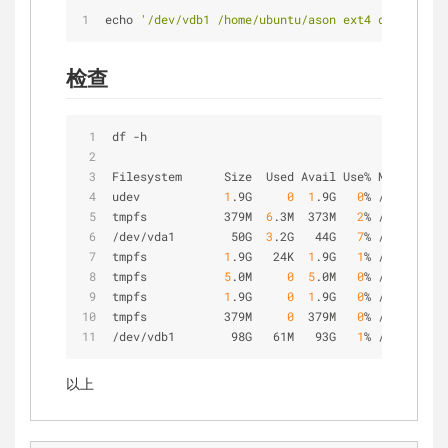
echo 
'/dev/vdb1 /home/ubuntu/ason ext4 defaults 0
检查
df 
-
h
Filesystem      Size  Used Avail Use
%
 Mounted on
udev            
1
.9G     
0
1
.9G   
0
%
/
dev
tmpfs           379M  
6
.3M  373M   
2
%
/
run
/
dev
/
vda1        50G  
3
.2G   44G   
7
%
/
tmpfs           
1
.9G   24K  
1
.9G   
1
%
/
dev
/
shm
tmpfs           
5
.0M     
0
5
.0M   
0
%
/
run
/
lock
tmpfs           
1
.9G     
0
1
.9G   
0
%
/
sys
/
fs
/
cg
tmpfs           379M     
0
  379M   
0
%
/
run
/
user
/
/
dev
/
vdb1        98G   61M   93G   
1
%
/
home
/
ubun
以上