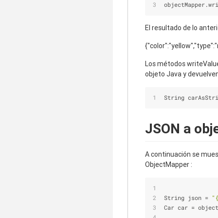
objectMapper.wr
El resultado de lo anter
{"color":"yellow","type":
Los métodos writeValue
objeto Java y devuelve
String carAsStr
JSON a obj
A continuación se muest
ObjectMapper :
String json = 
"
Car car = objec