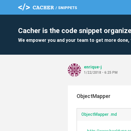
Cacher is the code snippet organize
We empower you and your team to get more done, 
enrique-j
1/22/2018 - 6:25 PM
ObjectMapper
ObjectMapper .md