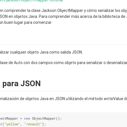
om/jackson-object-mapper-tutorial
 en comprender la clase Jackson ObjectMapper y cómo serializar los ob
JSON en objetos Java. Para comprender más acerca de la biblioteca de 
 un buen lugar para comenzar.
alizar cualquier objeto Java como salida JSON.
lase de Auto con dos campos como objeto para serializar o deserializar 
a para JSON
rialización de objetos Java en JSON utilizando el método writeValue 
jectMapper 
=
new
 ObjectMapper();
ar(
"yellow"
, 
"renault"
);