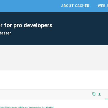
ABOUT CACHER
WEB 
r for pro developers
faster
content_copy
file_download