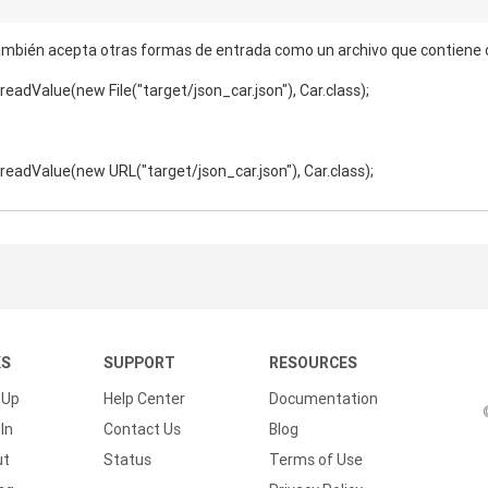
ambién acepta otras formas de entrada como un archivo que contiene
readValue(new File("target/json_car.json"), Car.class);
readValue(new URL("target/json_car.json"), Car.class);
KS
SUPPORT
RESOURCES
 Up
Help Center
Documentation
In
Contact Us
Blog
ut
Status
Terms of Use