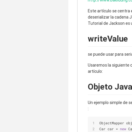
http://www.baeldung.c
Este artículo se centra
deserializar la cadena 
Tutorial de Jackson es
writeValue
se puede usar para seri
Usaremos la siguiente c
artículo:
Objeto Jav
Un ejemplo simple de se
:
ObjectMapper ob
Car car 
=
new
 C