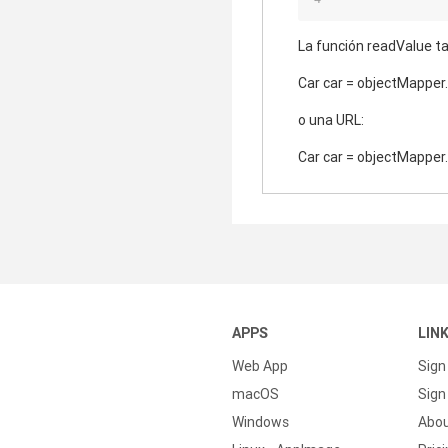
La función readValue t
Car car = objectMapper.
o una URL:
Car car = objectMapper.
APPS
LIN
Web App
Sign
macOS
Sign 
Windows
Abo