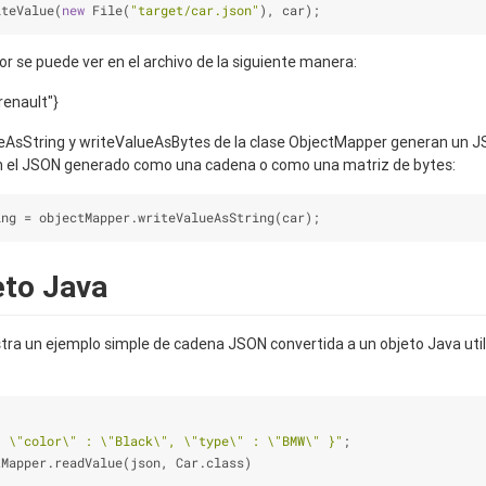
iteValue(
new
 File(
"target/car.json"
), car);
ior se puede ver en el archivo de la siguiente manera:
"renault"}
AsString y writeValueAsBytes de la clase ObjectMapper generan un JS
n el JSON generado como una cadena o como una matriz de bytes:
ing 
=
 objectMapper.writeValueAsString(car);
eto Java
ra un ejemplo simple de cadena JSON convertida a un objeto Java util
{ 
\"
color
\"
 : 
\"
Black
\"
, 
\"
type
\"
 : 
\"
BMW
\"
 }"
;
tMapper.readValue(json, Car.class)