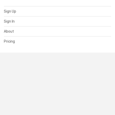
Sign Up
Sign In
About
Pricing
SUPPORT
Help Center
Contact Us
Status
RESOURCES