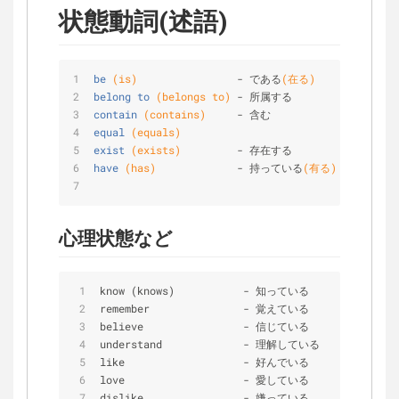
状態動詞(述語)
be
(is)
                - である
(在る)
belong
to
(belongs to)
 - 所属する
contain
(contains)
     - 含む
equal
(equals)
exist
(exists)
         - 存在する
have
(has)
             - 持っている
(有る)
心理状態など
know (knows)           
-
 知っている               
remember               
-
 覚えている               
believe                
-
 信じている
understand             
-
 理解している
like                   
-
 好んでいる
love                   
-
 愛している
dislike                
-
 嫌っている