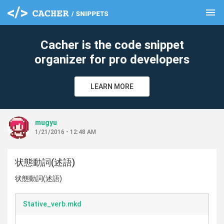
menu
clear
Cacher is the code snippet
organizer for pro developers
LEARN MORE
mugyu
1/21/2016 - 12:48 AM
状態動詞(述語)
状態動詞(述語)
Stative_verb.mkd