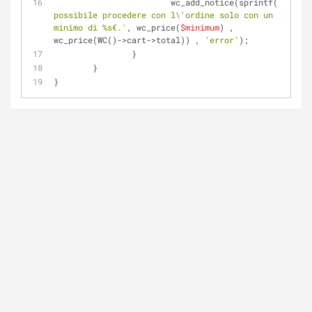
			wc_add_notice(sprintf(
'È 
possibile procedere con l\'ordine solo con un 
minimo di %s€.'
, wc_price(
$minimum
) , 
wc_price(WC()->cart->total)) , 
'error'
);
		}
	}
}