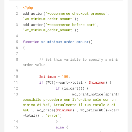
<?php
add_action(
'woocommerce_checkout_process'
, 
'wc_minimum_order_amount'
);
add_action(
'woocommerce_before_cart'
, 
'wc_minimum_order_amount'
);
function
wc_minimum_order_amount
(
)
{
// Set this variable to specify a minimum 
order value
$minimum
 = 
150
;
if
 (WC()->cart->total < 
$minimum
) {
if
 (is_cart()) {
			wc_print_notice(sprintf(
'È 
possibile procedere con l\'ordine solo con un 
minimo di %s€, Attualmente il tuo totale è di 
%s€.'
, wc_price(
$minimum
) , wc_price(WC()->cart-
>total)) , 
'error'
);
		}
else
 {