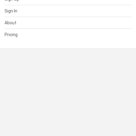
Sign In
About
Pricing
SUPPORT
Help Center
Contact Us
Status
RESOURCES
Documentation
Blog