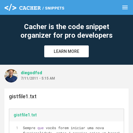
menu
clear
Cacher is the code snippet
organizer for pro developers
LEARN MORE
diegodfsd
7/11/2011 - 5:15 AM
gistfile1.txt
gistfile1.txt
Sempre 
que
 vocês forem iniciar uma nova 