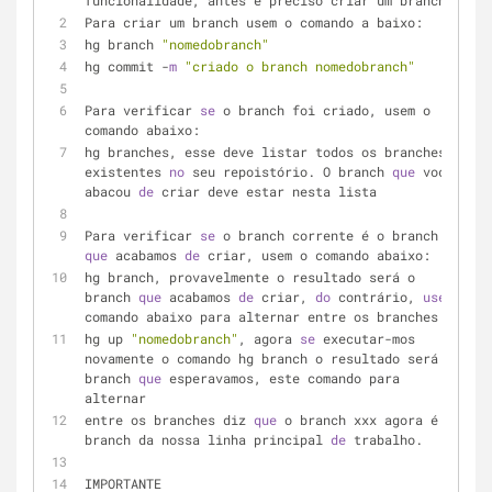
funcionalidade, antes é preciso criar um branch.
Para criar um branch usem o comando a baixo:
hg branch 
"nomedobranch"
hg commit -
m
"criado o branch nomedobranch"
Para verificar 
se
 o branch foi criado, usem o 
comando abaixo:
hg branches, esse deve listar todos os branches 
existentes 
no
 seu repoistório. O branch 
que
 você 
abacou 
de
 criar deve estar nesta lista
Para verificar 
se
 o branch corrente é o branch 
que
 acabamos 
de
 criar, usem o comando abaixo:
hg branch, provavelmente o resultado será o 
branch 
que
 acabamos 
de
 criar, 
do
 contrário, 
use
 o 
comando abaixo para alternar entre os branches:
hg up 
"nomedobranch"
, agora 
se
 executar-mos 
novamente o comando hg branch o resultado será o 
branch 
que
 esperavamos, este comando para 
alternar
entre os branches diz 
que
 o branch xxx agora é o 
branch da nossa linha principal 
de
 trabalho.
IMPORTANTE