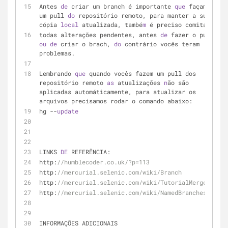
Antes 
de
 criar um branch é importante 
que
 façam 
um pull 
do
 repositório remoto, para manter a sua 
cópia 
local
 atualizada, també
m
 é preciso comitar
todas alterações pendentes, antes 
de
 fazer o pull 
ou
de
 criar o brach, 
do
 contrário vocês teram 
problemas.
Lembrando 
que
 quando vocês fazem um pull dos 
repositório remoto 
as
 atualizações 
n
ão são 
aplicadas automáticamente, para atualizar os 
arquivos precisamos rodar o comando abaixo:
hg --
update
LINKS 
DE
 REFERÊNCIA:
http:
//humblecoder.co.uk/?p=113
http:
//mercurial.selenic.com/wiki/Branch
http:
//mercurial.selenic.com/wiki/TutorialMerge
http:
//mercurial.selenic.com/wiki/NamedBranches
INFORMAÇÕES ADICIONAIS